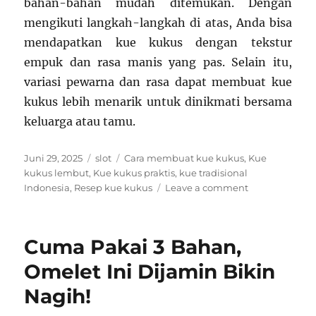
bahan-bahan mudah ditemukan. Dengan
mengikuti langkah-langkah di atas, Anda bisa
mendapatkan kue kukus dengan tekstur
empuk dan rasa manis yang pas. Selain itu,
variasi pewarna dan rasa dapat membuat kue
kukus lebih menarik untuk dinikmati bersama
keluarga atau tamu.
Posted
Categories
Tags
Juni 29, 2025
slot
Cara membuat kue kukus
,
Kue
on
kukus lembut
,
Kue kukus praktis
,
kue tradisional
on
Indonesia
,
Resep kue kukus
Leave a comment
Resep
Kue
Kukus
Cuma Pakai 3 Bahan,
Sederhana:
Praktis
Omelet Ini Dijamin Bikin
dan
Nagih!
Lezat