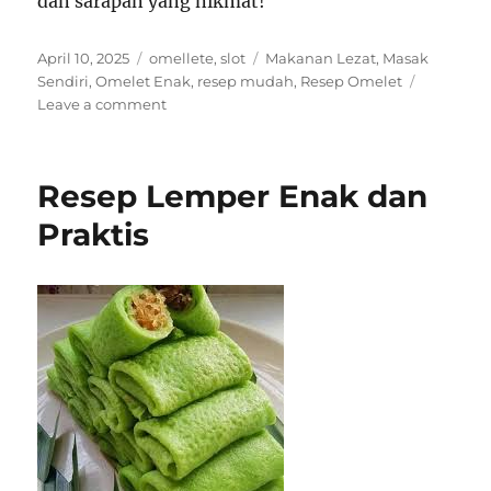
dan sarapan yang nikmat!
Posted
Categories
Tags
April 10, 2025
omellete
,
slot
Makanan Lezat
,
Masak
on
Sendiri
,
Omelet Enak
,
resep mudah
,
Resep Omelet
on
Leave a comment
Cuma
Pakai
3
Resep Lemper Enak dan
Bahan,
Omelet
Praktis
Ini
Dijamin
Bikin
Nagih!