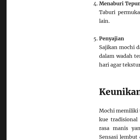
Menaburi Tepu
Taburi permuka
lain.
Penyajian
Sajikan mochi d
dalam wadah ter
hari agar tekstu
Keunikan
Mochi memiliki 
kue tradisiona
rasa manis ya
Sensasi lembut 