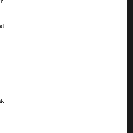
an
al
ak