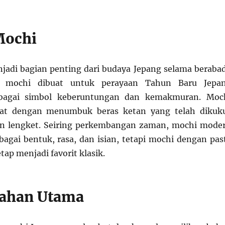
Mochi
jadi bagian penting dari budaya Jepang selama beraba
, mochi dibuat untuk perayaan Tahun Baru Jepa
ebagai simbol keberuntungan dan kemakmuran. Moc
buat dengan menumbuk beras ketan yang telah dikuk
an lengket. Seiring perkembangan zaman, mochi mode
bagai bentuk, rasa, dan isian, tetapi mochi dengan pas
ap menjadi favorit klasik.
ahan Utama