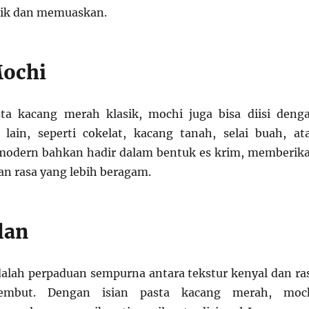
nik dan memuaskan.
Mochi
sta kacang merah klasik, mochi juga bisa diisi deng
lain, seperti cokelat, kacang tanah, selai buah, at
modern bahkan hadir dalam bentuk es krim, memberik
an rasa yang lebih beragam.
lan
alah perpaduan sempurna antara tekstur kenyal dan ra
embut. Dengan isian pasta kacang merah, moc