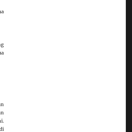
ma
ng
ua
an
an
i.
di