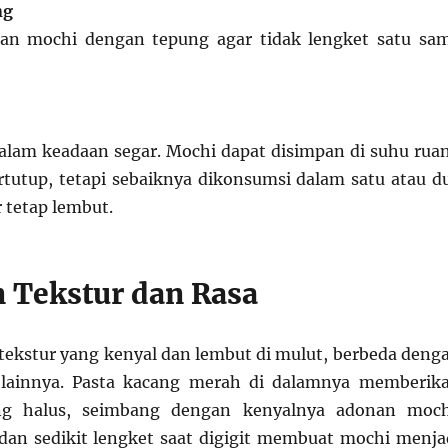
ng
an mochi dengan tepung agar tidak lengket satu sa
alam keadaan segar. Mochi dapat disimpan di suhu rua
tutup, tetapi sebaiknya dikonsumsi dalam satu atau d
r tetap lembut.
 Tekstur dan Rasa
tekstur yang kenyal dan lembut di mulut, berbeda deng
l lainnya. Pasta kacang merah di dalamnya memberik
ng halus, seimbang dengan kenyalnya adonan moch
dan sedikit lengket saat digigit membuat mochi menja