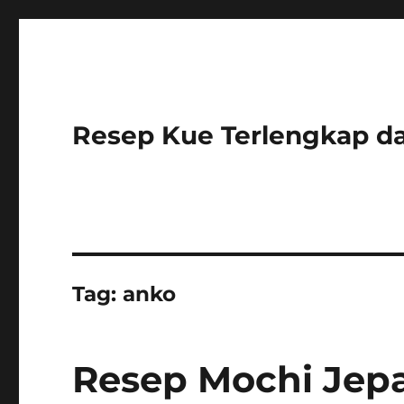
Resep Kue Terlengkap 
Tag:
anko
Resep Mochi Jep