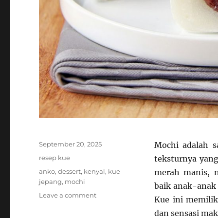
Posted
September 20, 2025
Mochi adalah s
on
Categories
resep kue
teksturnya yang
Tags
anko
,
dessert
,
kenyal
,
kue
merah manis, m
jepang
,
mochi
baik anak-anak
on
Leave a comment
Kue ini memili
Resep
dan sensasi mak
Mochi