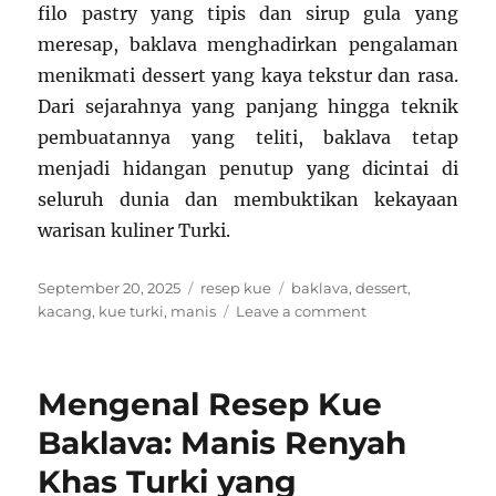
filo pastry yang tipis dan sirup gula yang
meresap, baklava menghadirkan pengalaman
menikmati dessert yang kaya tekstur dan rasa.
Dari sejarahnya yang panjang hingga teknik
pembuatannya yang teliti, baklava tetap
menjadi hidangan penutup yang dicintai di
seluruh dunia dan membuktikan kekayaan
warisan kuliner Turki.
Posted
Categories
Tags
September 20, 2025
resep kue
baklava
,
dessert
,
on
on
kacang
,
kue turki
,
manis
Leave a comment
Resep
Baklava
Turki:
Mengenal Resep Kue
Manis
dan
Baklava: Manis Renyah
Renyah
Khas Turki yang
dengan
Cita