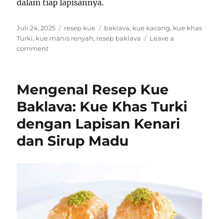
dalam tiap lapisannya.
Posted
Categories
Tags
Juli 24, 2025
resep kue
baklava
,
kue kacang
,
kue khas
on
Turki
,
kue manis renyah
,
resep baklava
Leave a
on
comment
Mengenal
Resep
Kue
Mengenal Resep Kue
Baklava:
Manis
Baklava: Kue Khas Turki
Renyah
dengan Lapisan Kenari
Khas
Turki
dan Sirup Madu
yang
Mendunia