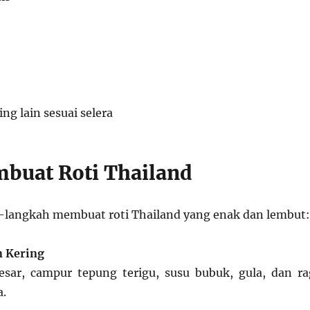
ng lain sesuai selera
buat Roti Thailand
-langkah membuat roti Thailand yang enak dan lembut:
n Kering
sar, campur tepung terigu, susu bubuk, gula, dan ra
a.