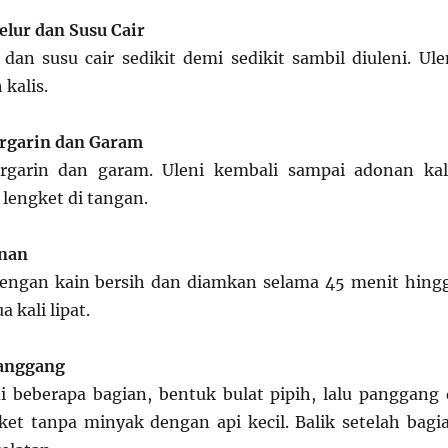
lur dan Susu Cair
dan susu cair sedikit demi sedikit sambil diuleni. Ule
kalis.
rgarin dan Garam
garin dan garam. Uleni kembali sampai adonan kal
k lengket di tangan.
nan
engan kain bersih dan diamkan selama 45 menit hing
kali lipat.
Panggang
i beberapa bagian, bentuk bulat pipih, lalu panggang 
gket tanpa minyak dengan api kecil. Balik setelah bagi