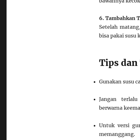
bawahnya kecok
6. Tambahkan 
Setelah matang,
bisa pakai susu 
Tips dan
Gunakan susu cai
Jangan terlal
berwarna keema
Untuk versi gur
memanggang.