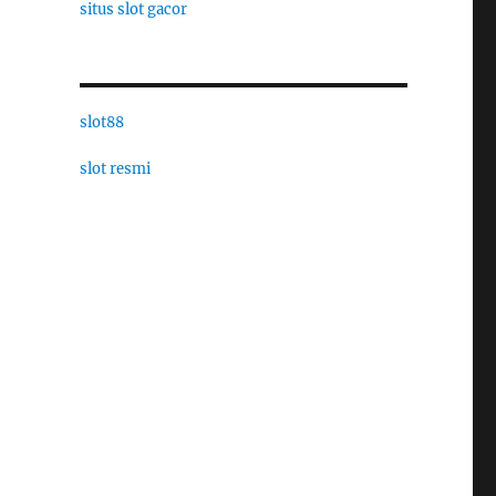
situs slot gacor
slot88
slot resmi