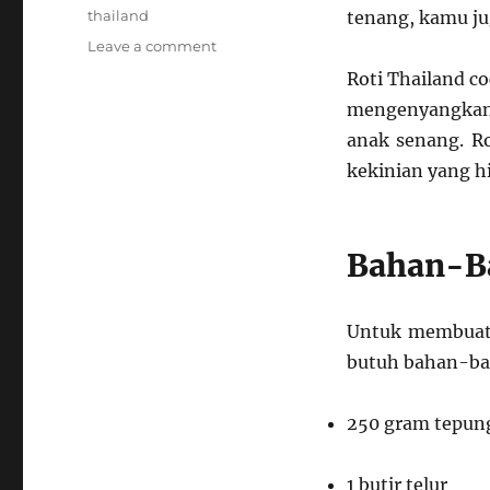
thailand
tenang, kamu jug
on
Leave a comment
Resep
Roti Thailand co
Roti
mengenyangkan.
Thailand
yang
anak senang. Ro
Cocok
kekinian yang hi
Buat
Sarapan
dan
Camilan
Bahan-B
Untuk membuat 
butuh bahan-ba
250 gram tepung
1 butir telur