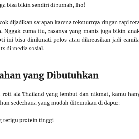
a bisa bikin sendiri di rumah, lho!
cok dijadikan sarapan karena teksturnya ringan tapi tet
 Nggak cuma itu, rasanya yang manis juga bikin ana
ti ini bisa dinikmati polos atau dikreasikan jadi camil
ts di media sosial.
ahan yang Dibutuhkan
roti ala Thailand yang lembut dan nikmat, kamu han
han sederhana yang mudah ditemukan di dapur:
 terigu protein tinggi