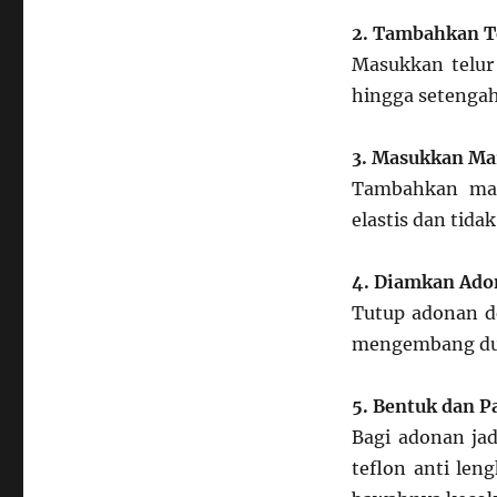
2. Tambahkan Te
Masukkan telur 
hingga setengah 
3. Masukkan Ma
Tambahkan mar
elastis dan tida
4. Diamkan Ado
Tutup adonan d
mengembang dua 
5. Bentuk dan 
Bagi adonan jad
teflon anti len