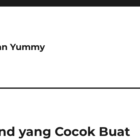
dan Yummy
and yang Cocok Buat