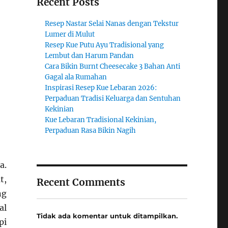
Recent Posts
Resep Nastar Selai Nanas dengan Tekstur
Lumer di Mulut
Resep Kue Putu Ayu Tradisional yang
Lembut dan Harum Pandan
Cara Bikin Burnt Cheesecake 3 Bahan Anti
Gagal ala Rumahan
Inspirasi Resep Kue Lebaran 2026:
Perpaduan Tradisi Keluarga dan Sentuhan
Kekinian
Kue Lebaran Tradisional Kekinian,
Perpaduan Rasa Bikin Nagih
a.
t,
Recent Comments
ng
al
Tidak ada komentar untuk ditampilkan.
pi