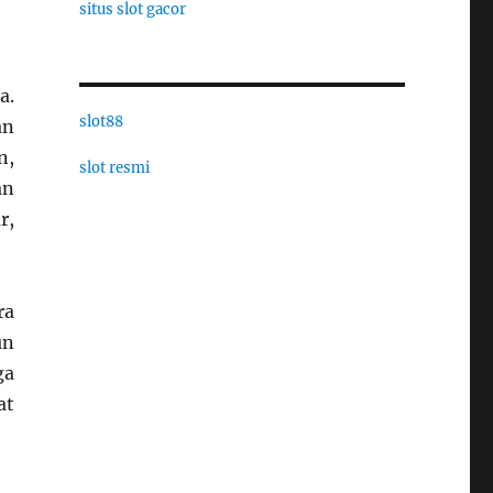
situs slot gacor
a.
slot88
an
n,
slot resmi
an
r,
ra
un
ga
at