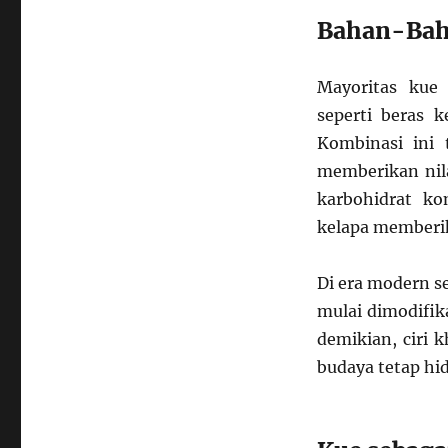
Bahan-Baha
Mayoritas kue 
seperti beras k
Kombinasi ini 
memberikan nila
karbohidrat k
kelapa memberik
Di era modern se
mulai dimodifik
demikian, ciri 
budaya tetap hi