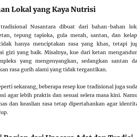
n Lokal yang Kaya Nutrisi
tradisional Nusantara dibuat dari bahan-bahan lok
etan, tepung tapioka, gula merah, santan, dan kelap
tidak hanya menciptakan rasa yang khas, tetapi ju
i gizi yang baik. Misalnya, kue dari ketan mengandu
ompleks yang mengenyangkan, sedangkan santan d
an rasa gurih alami yang tidak tergantikan.
perti sekarang, beberapa resep kue tradisional juga sud
asi agar lebih praktis dan sesuai selera masa kini. Nam
khas dan keaslian rasa tetap dipertahankan agar identit
dup.