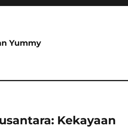
dan Yummy
Nusantara: Kekayaan