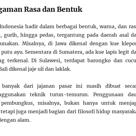
gaman Rasa dan Bentuk
 Indonesia hadir dalam berbagai bentuk, warna, dan ras
 gurih, hingga pedas, tergantung pada daerah asal d
unakan. Misalnya, di Jawa dikenal dengan kue klepo
putu ayu. Sementara di Sumatera, ada kue lapis legit d
g terkenal. Di Sulawesi, terdapat barongko dan cucu
li dikenal jaje uli dan laklak.
 banyak dari jajanan pasar ini masih dibuat seca
enggunakan teknik turun-temurun. Penggunaan da
i pembungkus, misalnya, bukan hanya untuk menja
tetapi juga menjadi bagian dari filosofi hidup masyarak
dengan alam.