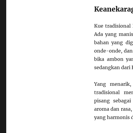
Nusantara:
Keanekara
Kekayaan
Kuliner
dalam
Kue tradisional
Setiap
Gigitan
Ada yang manis,
bahan yang dig
onde-onde, dan 
bika ambon yan
sedangkan dari Ba
Yang menarik,
tradisional m
pisang sebaga
aroma dan rasa, 
yang harmonis 