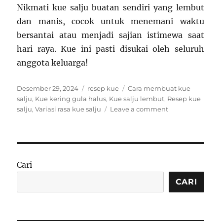
Nikmati kue salju buatan sendiri yang lembut
dan manis, cocok untuk menemani waktu
bersantai atau menjadi sajian istimewa saat
hari raya. Kue ini pasti disukai oleh seluruh
anggota keluarga!
Posted
Categories
Tags
Desember 29, 2024
resep kue
Cara membuat kue
on
salju
,
Kue kering gula halus
,
Kue salju lembut
,
Resep kue
on
salju
,
Variasi rasa kue salju
Leave a comment
Resep
Kue
Salju
yang
Lembut
Cari
dan
Lumer
CARI
di
Mulut