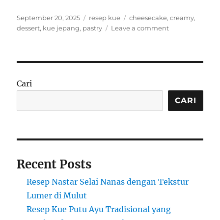
Posted
Categories
Tags
September 20, 2025
resep kue
cheesecake
,
creamy
,
on
on
dessert
,
kue jepang
,
pastry
Leave a comment
Resep
Cheesecake
Jepang:
Lembut,
Creamy,
Cari
dan
Lumer
CARI
di
Mulut
Recent Posts
Resep Nastar Selai Nanas dengan Tekstur
Lumer di Mulut
Resep Kue Putu Ayu Tradisional yang