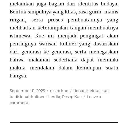
melainkan juga bagian dari identitas budaya.
Bentuk simpulnya yang khas, rasa gurih-manis
ringan, serta proses pembuatannya yang
melibatkan keterampilan tangan membuatnya
istimewa. Kue ini menjadi pengingat akan
pentingnya warisan kuliner yang diwariskan
dari generasi ke generasi, serta menegaskan
bahwa makanan sederhana dapat memiliki
makna mendalam dalam kehidupan suatu
bangsa.
Posted
Categories
Tags
September 11, 2025
resep kue
donat
,
kleinur
,
kue
on
tradisional
,
kuliner Islandia
,
Resep Kue
Leave a
on
comment
Resep
Kue
Khas
Islandia: