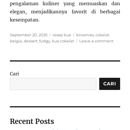
pengalaman kuliner yang memuaskan dan
elegan, menjadikannya favorit di berbagai
kesempatan.
Posted
Categories
Tags
September 20, 2025
resep kue
brownies
,
cokelat
on
on
belgia
,
dessert
,
fudgy
,
kue cokelat
Leave a comment
Resep
Brownie
Cokelat
Belgia:
Lumer
Cari
di
Mulut
CARI
dan
Kaya
Cokelat
Recent Posts