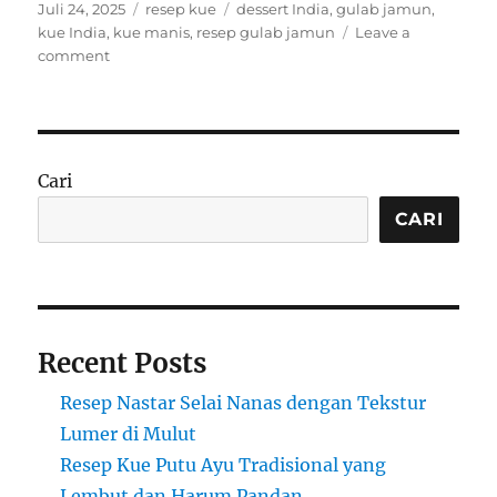
Posted
Categories
Tags
Juli 24, 2025
resep kue
dessert India
,
gulab jamun
,
on
kue India
,
kue manis
,
resep gulab jamun
Leave a
on
comment
Mengenal
Resep
Gulab
Jamun:
Kue
Cari
Manis
Khas
CARI
India
yang
Melembutkan
Lidah
Recent Posts
Resep Nastar Selai Nanas dengan Tekstur
Lumer di Mulut
Resep Kue Putu Ayu Tradisional yang
Lembut dan Harum Pandan