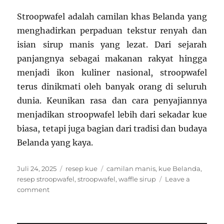
Stroopwafel adalah camilan khas Belanda yang
menghadirkan perpaduan tekstur renyah dan
isian sirup manis yang lezat. Dari sejarah
panjangnya sebagai makanan rakyat hingga
menjadi ikon kuliner nasional, stroopwafel
terus dinikmati oleh banyak orang di seluruh
dunia. Keunikan rasa dan cara penyajiannya
menjadikan stroopwafel lebih dari sekadar kue
biasa, tetapi juga bagian dari tradisi dan budaya
Belanda yang kaya.
Posted
Categories
Tags
Juli 24, 2025
resep kue
camilan manis
,
kue Belanda
,
on
resep stroopwafel
,
stroopwafel
,
waffle sirup
Leave a
on
comment
Mengenal
Resep
Kue