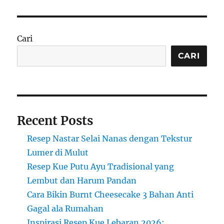
Kelezatan
Tradisional
dari
Tepung
Cari
Beras
dan
CARI
Pisang
Recent Posts
Resep Nastar Selai Nanas dengan Tekstur
Lumer di Mulut
Resep Kue Putu Ayu Tradisional yang
Lembut dan Harum Pandan
Cara Bikin Burnt Cheesecake 3 Bahan Anti
Gagal ala Rumahan
Inspirasi Resep Kue Lebaran 2026: