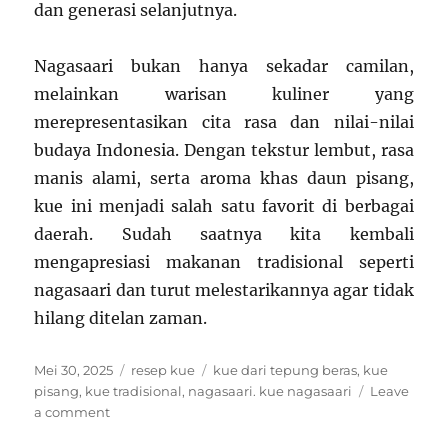
dan generasi selanjutnya.
Nagasaari bukan hanya sekadar camilan,
melainkan warisan kuliner yang
merepresentasikan cita rasa dan nilai-nilai
budaya Indonesia. Dengan tekstur lembut, rasa
manis alami, serta aroma khas daun pisang,
kue ini menjadi salah satu favorit di berbagai
daerah. Sudah saatnya kita kembali
mengapresiasi makanan tradisional seperti
nagasaari dan turut melestarikannya agar tidak
hilang ditelan zaman.
Posted
Categories
Tags
Mei 30, 2025
resep kue
kue dari tepung beras
,
kue
on
pisang
,
kue tradisional
,
nagasaari. kue nagasaari
Leave
on
a comment
Nagasaari: