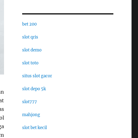
bet 200
slot qris
slot demo
slot toto
situs slot gacor
slot depo 5k
an
at
slot777
as
mahjong
ol
ga
slot bet kecil
am