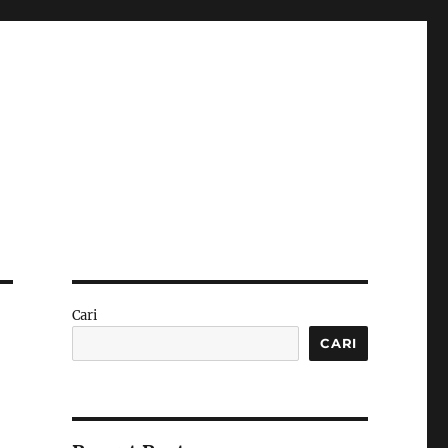
Cari
CARI