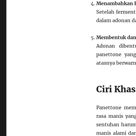
Menambahkan Bu
Setelah ferment
dalam adonan da
Membentuk da
Adonan dibent
panettone yang
atasnya berwar
Ciri Kha
Panettone memi
rasa manis yan
sentuhan harum
manis alami dan