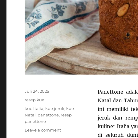
Posted
Juli 24, 2025
Panettone adala
on
Categories
resep kue
Natal dan Tahu
Tags
kue Italia
,
kue jeruk
,
kue
ini memiliki t
Natal
,
panettone
,
resep
jeruk dan remp
panettone
kuliner Italia y
on
Leave a comment
di seluruh dun
Mengenal