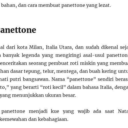
, bahan, dan cara membuat panettone yang lezat.
Panettone
al dari kota Milan, Italia Utara, dan sudah dikenal sej
a banyak legenda yang mengiringi asal-usul panetton
menceritakan seorang pembuat roti miskin yang membu
han dasar tepung, telur, mentega, dan buah kering unt
ti putri bangsawan. Nama “panettone” sendiri beras
to,” yang berarti “roti kecil” dalam bahasa Italia, deng
 yang menunjukkan ukuran besar.
, panettone menjadi kue yang wajib ada saat Nata
kemewahan dan kebahagiaan.