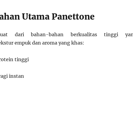
ahan Utama Panettone
buat dari bahan-bahan berkualitas tinggi ya
ekstur empuk dan aroma yang khas:
otein tinggi
ragi instan