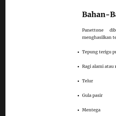
Bahan-B
Panettone di
menghasilkan t
Tepung terigu pr
Ragi alami atau 
Telur
Gula pasir
Mentega