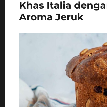
Khas Italia deng
Aroma Jeruk