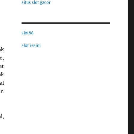
situs slot gacor
slot88
slot resmi
ak
e,
at
uk
al
an
l,