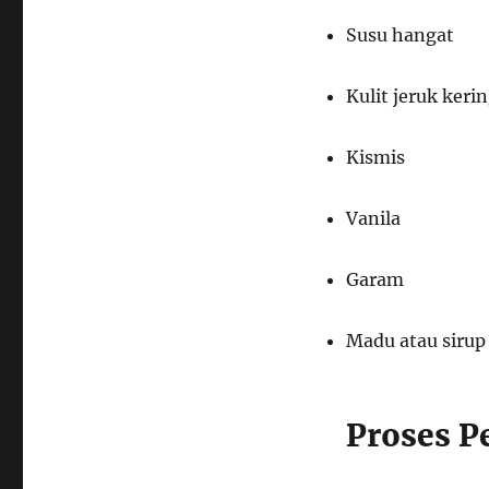
Susu hangat
Kulit jeruk keri
Kismis
Vanila
Garam
Madu atau sirup 
Proses P