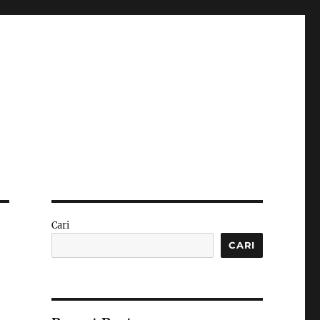
Cari
CARI