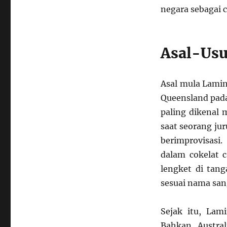
Mengenal
negara sebagai c
Resep
Kue
Lamington:
Asal-Usu
Kue
Khas
Australia
yang
Asal mula Lamin
Lembut
Queensland pada
Berbalut
paling dikenal 
Kelapa
saat seorang ju
berimprovisas
dalam cokelat c
lengket di tan
sesuai nama san
Sejak itu, Lami
Bahkan, Austra