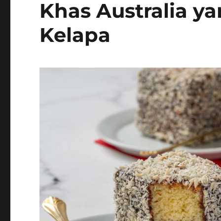
Khas Australia y
Kelapa