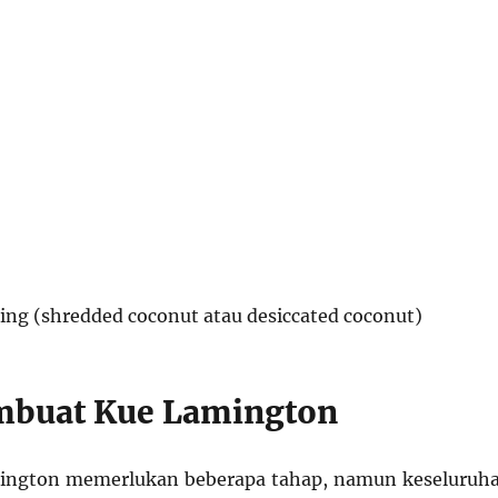
ring (shredded coconut atau desiccated coconut)
mbuat Kue Lamington
ngton memerlukan beberapa tahap, namun keseluruh