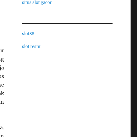
situs slot gacor
slot88
slot resmi
ur
ng
ja
us
ke
ak
an
a.
an