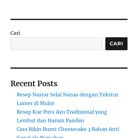
Mengejutkan!
Ini
Dia
Resep
‘Sticky
Cari
Toffee
Pudding’
CARI
Klasik
Inggris
yang
Tak
Banyak
Recent Posts
Diketahui
Orang
Resep Nastar Selai Nanas dengan Tekstur
Lokal
Lumer di Mulut
Resep Kue Putu Ayu Tradisional yang
Lembut dan Harum Pandan
Cara Bikin Burnt Cheesecake 3 Bahan Anti
Gagal ala Rumahan