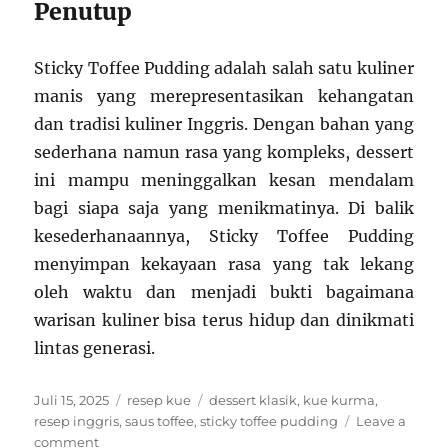
Penutup
Sticky Toffee Pudding adalah salah satu kuliner
manis yang merepresentasikan kehangatan
dan tradisi kuliner Inggris. Dengan bahan yang
sederhana namun rasa yang kompleks, dessert
ini mampu meninggalkan kesan mendalam
bagi siapa saja yang menikmatinya. Di balik
kesederhanaannya, Sticky Toffee Pudding
menyimpan kekayaan rasa yang tak lekang
oleh waktu dan menjadi bukti bagaimana
warisan kuliner bisa terus hidup dan dinikmati
lintas generasi.
Posted
Categories
Tags
Juli 15, 2025
resep kue
dessert klasik
,
kue kurma
,
on
resep inggris
,
saus toffee
,
sticky toffee pudding
Leave a
on
comment