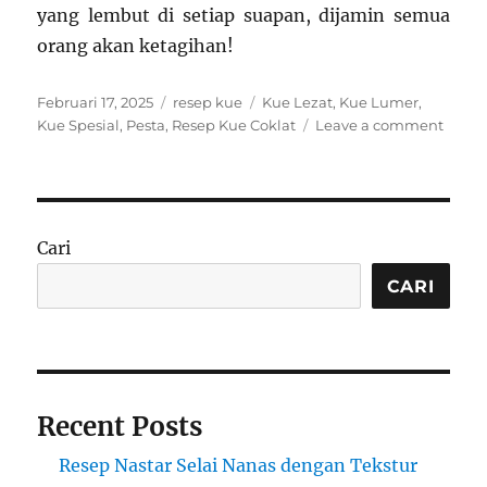
yang lembut di setiap suapan, dijamin semua
orang akan ketagihan!
Posted
Categories
Tags
Februari 17, 2025
resep kue
Kue Lezat
,
Kue Lumer
,
on
on
Kue Spesial
,
Pesta
,
Resep Kue Coklat
Leave a comment
Resep
Kue
Cokla
Lume
Lezat
Cari
untuk
Pesta
CARI
atau
Sajia
Spesia
Recent Posts
Resep Nastar Selai Nanas dengan Tekstur