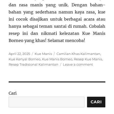
dan rasa manis yang unik. Dengan bahan-
bahan yang sederhana namun kaya rasa, kue
ini cocok disajikan untuk berbagai acara atau
hanya sebagai teman santai di rumah. Cobalah
resep ini dan nikmati kelezatan Kue Manis
Borneo yang khas! Selamat mencoba!
Posted
Categories
Tags
April 22, 2025
Kue Manis
Camilan Khas Kalimantan
,
on
Kue Kenyal Borneo
,
Kue Manis Borneo
,
Resep Kue Manis
,
on
Resep Tradisional Kalimantan
Leave a comment
Resep
Kue
Manis
Borneo:
Camilan
Cari
Khas
Kalimantan
CARI
dengan
Tekstur