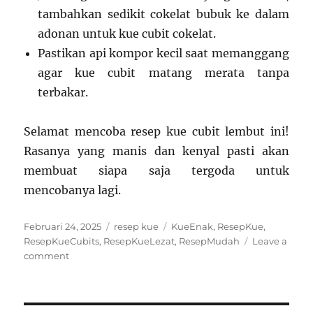
tambahkan sedikit cokelat bubuk ke dalam
adonan untuk kue cubit cokelat.
Pastikan api kompor kecil saat memanggang
agar kue cubit matang merata tanpa
terbakar.
Selamat mencoba resep kue cubit lembut ini!
Rasanya yang manis dan kenyal pasti akan
membuat siapa saja tergoda untuk
mencobanya lagi.
Posted
Categories
Tags
Februari 24, 2025
resep kue
KueEnak
,
ResepKue
,
on
ResepKueCubits
,
ResepKueLezat
,
ResepMudah
Leave a
on
comment
Resep
Kue
Kekinian: