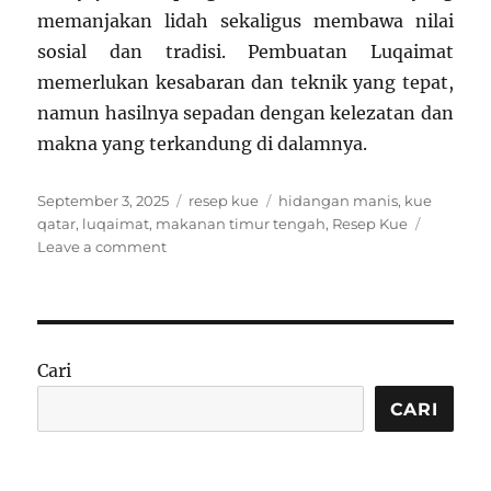
memanjakan lidah sekaligus membawa nilai
sosial dan tradisi. Pembuatan Luqaimat
memerlukan kesabaran dan teknik yang tepat,
namun hasilnya sepadan dengan kelezatan dan
makna yang terkandung di dalamnya.
Posted
Categories
Tags
September 3, 2025
resep kue
hidangan manis
,
kue
on
qatar
,
luqaimat
,
makanan timur tengah
,
Resep Kue
on
Leave a comment
Resep
Luqaimat:
Kue
Khas
Qatar
Cari
yang
Renyah
CARI
di
Luar,
Lembut