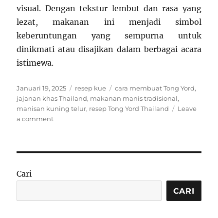
visual. Dengan tekstur lembut dan rasa yang
lezat, makanan ini menjadi simbol
keberuntungan yang sempurna untuk
dinikmati atau disajikan dalam berbagai acara
istimewa.
Posted
Categories
Tags
Januari 19, 2025
resep kue
cara membuat Tong Yord
,
on
jajanan khas Thailand
,
makanan manis tradisional
,
manisan kuning telur
,
resep Tong Yord Thailand
Leave
on
a comment
Resep
Tong
Yord:
Manisan
Khas
Cari
Thailand
yang
CARI
Manis
dan