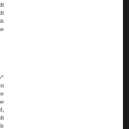
di
di
ah
ke
o”
ni
an
ao
d,
di
ih