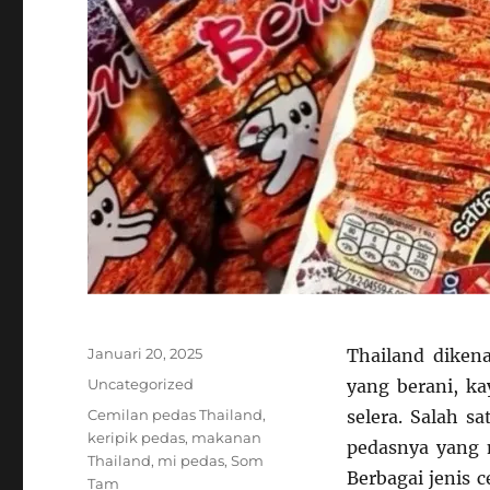
Posted
Januari 20, 2025
Thailand diken
on
Categories
Uncategorized
yang berani, 
Tags
Cemilan pedas Thailand
,
selera. Salah s
keripik pedas
,
makanan
pedasnya yang 
Thailand
,
mi pedas
,
Som
Berbagai jenis 
Tam