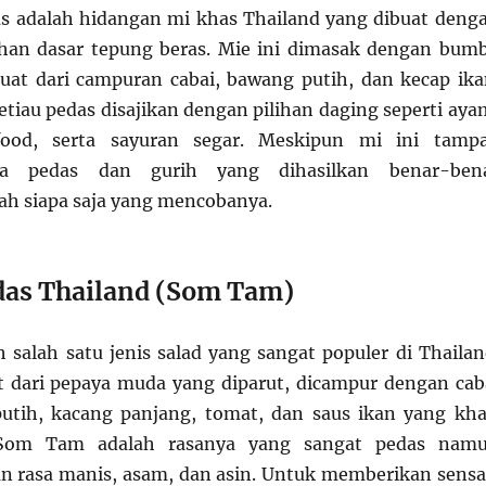
s adalah hidangan mi khas Thailand yang dibuat deng
ahan dasar tepung beras. Mie ini dimasak dengan bum
uat dari campuran cabai, bawang putih, dan kecap ika
etiau pedas disajikan dengan pilihan daging seperti aya
afood, serta sayuran segar. Meskipun mi ini tamp
sa pedas dan gurih yang dihasilkan benar-ben
h siapa saja yang mencobanya.
das Thailand (Som Tam)
salah satu jenis salad yang sangat populer di Thailan
at dari pepaya muda yang diparut, dicampur dengan cab
utih, kacang panjang, tomat, dan saus ikan yang kha
Som Tam adalah rasanya yang sangat pedas nam
 rasa manis, asam, dan asin. Untuk memberikan sensa