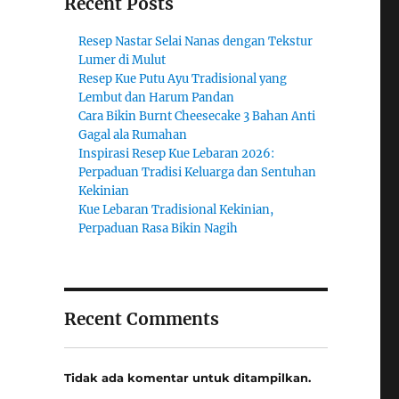
Recent Posts
Resep Nastar Selai Nanas dengan Tekstur
Lumer di Mulut
Resep Kue Putu Ayu Tradisional yang
Lembut dan Harum Pandan
Cara Bikin Burnt Cheesecake 3 Bahan Anti
Gagal ala Rumahan
Inspirasi Resep Kue Lebaran 2026:
Perpaduan Tradisi Keluarga dan Sentuhan
Kekinian
Kue Lebaran Tradisional Kekinian,
Perpaduan Rasa Bikin Nagih
Recent Comments
Tidak ada komentar untuk ditampilkan.