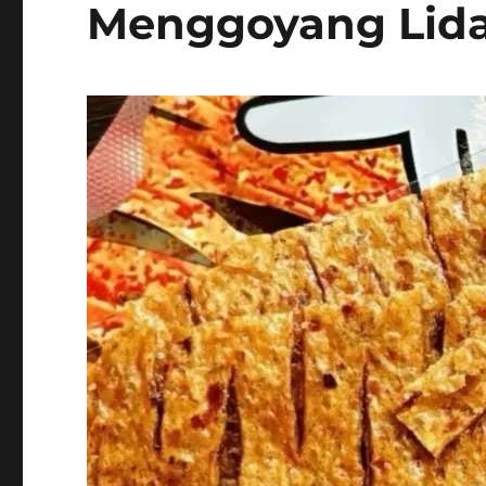
Menggoyang Lida