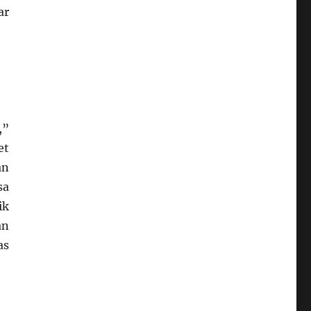
ar
,”
et
an
sa
ik
an
as