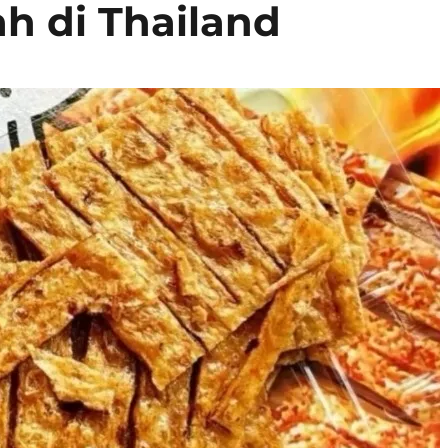
h di Thailand