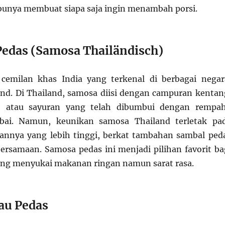
unya membuat siapa saja ingin menambah porsi.
edas (Samosa Thailändisch)
cemilan khas India yang terkenal di berbagai negar
nd. Di Thailand, samosa diisi dengan campuran kentan
g, atau sayuran yang telah dibumbui dengan rempa
bai. Namun, keunikan samosa Thailand terletak pa
annya yang lebih tinggi, berkat tambahan sambal ped
bersamaan. Samosa pedas ini menjadi pilihan favorit ba
ang menyukai makanan ringan namun sarat rasa.
au Pedas