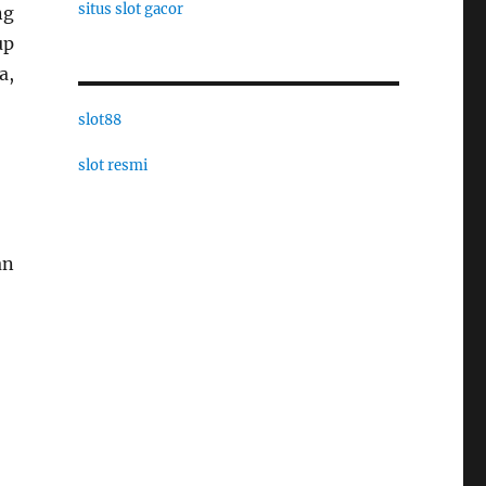
situs slot gacor
ng
up
a,
slot88
slot resmi
an