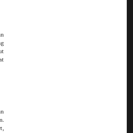
an
ng
ut
at
an
n.
t,