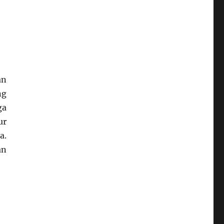
an
ng
ga
ur
a.
an