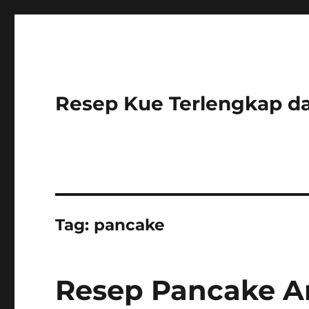
Resep Kue Terlengkap 
Tag:
pancake
Resep Pancake A