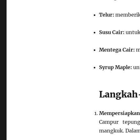
Telur:
memberika
Susu Cair:
untuk
Mentega Cair:
m
Syrup Maple:
unt
Langkah
Mempersiapkan
Campur tepung
mangkuk. Dalam 