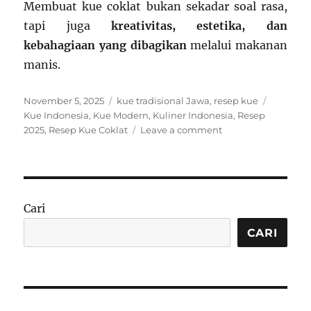
Membuat kue coklat bukan sekadar soal rasa,
tapi juga
kreativitas, estetika, dan
kebahagiaan yang dibagikan
melalui makanan
manis.
Posted
Categories
Tags
November 5, 2025
kue tradisional Jawa
,
resep kue
on
Kue Indonesia
,
Kue Modern
,
Kuliner Indonesia
,
Resep
on
2025
,
Resep Kue Coklat
Leave a comment
Resep
Kue
Coklat
Indonesia
2025:
Cari
Manis,
Lezat,
CARI
dan
Siap
Memikat
Selera