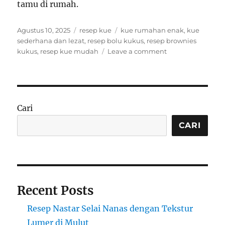
tamu di rumah.
Posted
Categories
Tags
Agustus 10, 2025
resep kue
kue rumahan enak
,
kue
on
sederhana dan lezat
,
resep bolu kukus
,
resep brownies
on
kukus
,
resep kue mudah
Leave a comment
Resep
Kue
Mudah
Ditiru
di
Cari
Rumah,
Pasti
CARI
Enak!
Recent Posts
Resep Nastar Selai Nanas dengan Tekstur
Lumer di Mulut