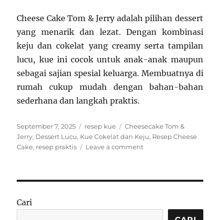
Cheese Cake Tom & Jerry adalah pilihan dessert
yang menarik dan lezat. Dengan kombinasi
keju dan cokelat yang creamy serta tampilan
lucu, kue ini cocok untuk anak-anak maupun
sebagai sajian spesial keluarga. Membuatnya di
rumah cukup mudah dengan bahan-bahan
sederhana dan langkah praktis.
Posted
Categories
Tags
September 7, 2025
resep kue
Cheesecake Tom &
on
Jerry
,
Dessert Lucu
,
Kue Cokelat dan Keju
,
Resep Cheese
on
Cake
,
resep praktis
Leave a comment
Resep
Cheese
Cake
Tom
&
Cari
Jerry:
Camilan
CARI