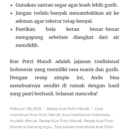
Gunakan santan segar agar kuah lebih gurih.
Jangan terlalu banyak menambahkan air ke
adonan agar tekstur tetap kenyal.
Pastikan bola ketan benar-benar
mengapung sebelum diangkat dari air
mendidih.
Kue Putri Mandi adalah jajanan tradisional
Indonesia yang memiliki rasa manis dan gurih.
Dengan resep simple ini, Anda bisa
membuatnya sendiri di rumah dengan hasil
yang pasti berhasil. Selamat mencoba!
Posted
Categories
Tags
Februari 28, 2025
Resep Kue Putri Mandi
Cara
on
membuat Kue Putri Mandi
,
Kue tradisional Indonesia
mudah dibuat
,
Resep Kue Putri Mandi
,
Resep Kue Putri
Mandi isi kacang hijau
,
Tips sukses membuat Kue Putri