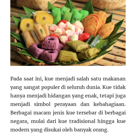
Pada saat ini, kue menjadi salah satu makanan
yang sangat populer di seluruh dunia. Kue tidak
hanya menjadi hidangan yang enak, tetapi juga
menjadi simbol perayaan dan kebahagiaan.
Berbagai macam jenis kue tersebar di berbagai
negara, mulai dari kue tradisional hingga kue
modern yang disukai oleh banyak orang.