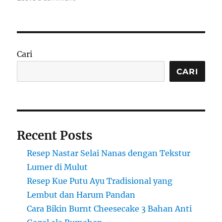
Resep
Trdelník:
Kue
Manis
Khas
Cari
Ceko
yang
CARI
Renyah
di
Luar,
Lembut
di
Recent Posts
Dalam
Resep Nastar Selai Nanas dengan Tekstur
Lumer di Mulut
Resep Kue Putu Ayu Tradisional yang
Lembut dan Harum Pandan
Cara Bikin Burnt Cheesecake 3 Bahan Anti