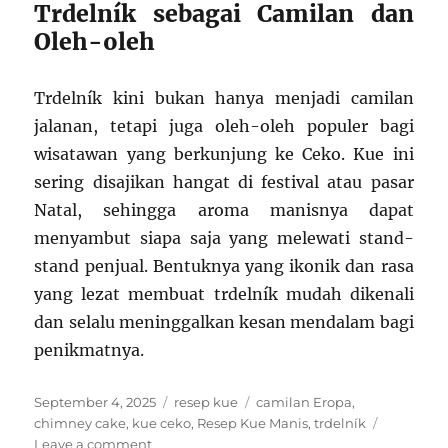
Trdelník sebagai Camilan dan
Oleh-oleh
Trdelník kini bukan hanya menjadi camilan
jalanan, tetapi juga oleh-oleh populer bagi
wisatawan yang berkunjung ke Ceko. Kue ini
sering disajikan hangat di festival atau pasar
Natal, sehingga aroma manisnya dapat
menyambut siapa saja yang melewati stand-
stand penjual. Bentuknya yang ikonik dan rasa
yang lezat membuat trdelník mudah dikenali
dan selalu meninggalkan kesan mendalam bagi
penikmatnya.
Posted
Categories
Tags
September 4, 2025
resep kue
camilan Eropa
,
on
chimney cake
,
kue ceko
,
Resep Kue Manis
,
trdelník
on
Leave a comment