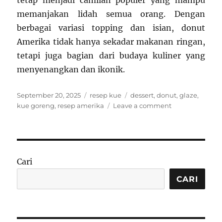
tetap menjadi camilan populer yang mampu
memanjakan lidah semua orang. Dengan
berbagai variasi topping dan isian, donut
Amerika tidak hanya sekadar makanan ringan,
tetapi juga bagian dari budaya kuliner yang
menyenangkan dan ikonik.
Posted
Categories
Tags
September 20, 2025
resep kue
dessert
,
donut
,
glaze
,
on
on
kue goreng
,
resep amerika
Leave a comment
Resep
Donut
Amerika:
Empuk
dengan
Cari
Glaze
Lezat
CARI