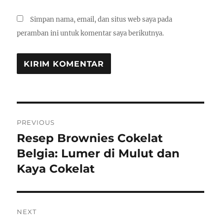
Simpan nama, email, dan situs web saya pada
peramban ini untuk komentar saya berikutnya.
Navigasi
PREVIOUS
pos
Resep Brownies Cokelat
Previous
post:
Belgia: Lumer di Mulut dan
Kaya Cokelat
NEXT