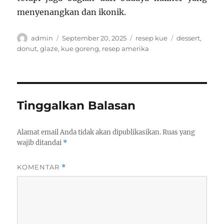
menyenangkan dan ikonik.
Author
Posted
Categories
Tags
admin
September 20, 2025
resep kue
dessert
,
on
donut
,
glaze
,
kue goreng
,
resep amerika
Tinggalkan Balasan
Alamat email Anda tidak akan dipublikasikan.
Ruas yang
wajib ditandai
*
KOMENTAR
*