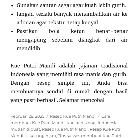
Gunakan santan segar agar kuah lebih gurih.
Jangan terlalu banyak menambahkan air ke
adonan agar tekstur tetap kenyal.
Pastikan bola ketan benar-benar
mengapung sebelum diangkat dari air
mendidih.
Kue Putri Mandi adalah jajanan tradisional
Indonesia yang memiliki rasa manis dan gurih.
Dengan resep simple ini, Anda bisa
membuatnya sendiri di rumah dengan hasil
yang pasti berhasil. Selamat mencoba!
Posted
Categories
Tags
Februari 28, 2025
Resep Kue Putri Mandi
Cara
on
membuat Kue Putri Mandi
,
Kue tradisional Indonesia
mudah dibuat
,
Resep Kue Putri Mandi
,
Resep Kue Putri
Mandi isi kacang hijau
,
Tips sukses membuat Kue Putri