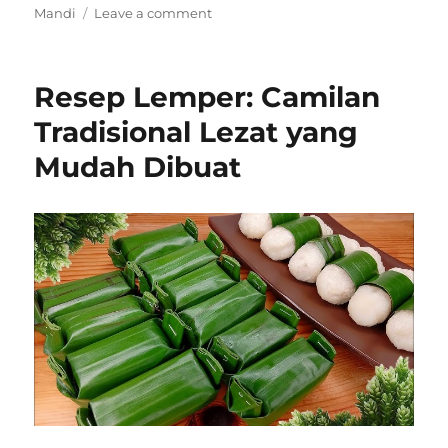
on
Mandi
Leave a comment
Resep
Simple
Kue
Resep Lemper: Camilan
Putri
Mandi
Tradisional Lezat yang
yang
Mudah Dibuat
Pasti
Berhasil