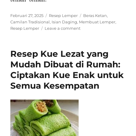
Posted
Categories
Tags
Februari 27, 2025
Resep Lemper
Beras Ketan
,
on
Camilan Tradisional
,
Isian Daging
,
Membuat Lemper
,
on
Resep Lemper
Leave a comment
Resep
Lemper:
Camilan
Resep Kue Lezat yang
Tradisional
Lezat
Mudah Dibuat di Rumah:
yang
Ciptakan Kue Enak untuk
Mudah
Dibuat
Semua Kesempatan