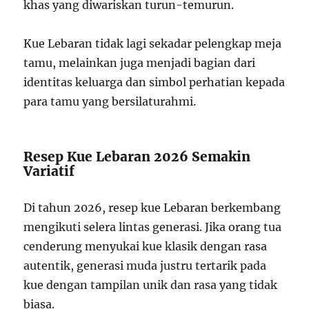
khas yang diwariskan turun-temurun.
Kue Lebaran tidak lagi sekadar pelengkap meja
tamu, melainkan juga menjadi bagian dari
identitas keluarga dan simbol perhatian kepada
para tamu yang bersilaturahmi.
Resep Kue Lebaran 2026 Semakin
Variatif
Di tahun 2026, resep kue Lebaran berkembang
mengikuti selera lintas generasi. Jika orang tua
cenderung menyukai kue klasik dengan rasa
autentik, generasi muda justru tertarik pada
kue dengan tampilan unik dan rasa yang tidak
biasa.