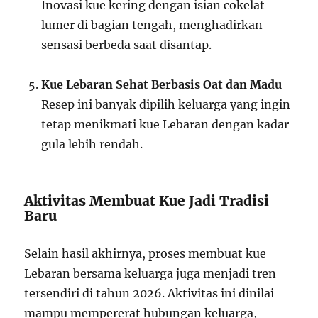
Inovasi kue kering dengan isian cokelat
lumer di bagian tengah, menghadirkan
sensasi berbeda saat disantap.
Kue Lebaran Sehat Berbasis Oat dan Madu
Resep ini banyak dipilih keluarga yang ingin
tetap menikmati kue Lebaran dengan kadar
gula lebih rendah.
Aktivitas Membuat Kue Jadi Tradisi
Baru
Selain hasil akhirnya, proses membuat kue
Lebaran bersama keluarga juga menjadi tren
tersendiri di tahun 2026. Aktivitas ini dinilai
mampu mempererat hubungan keluarga,