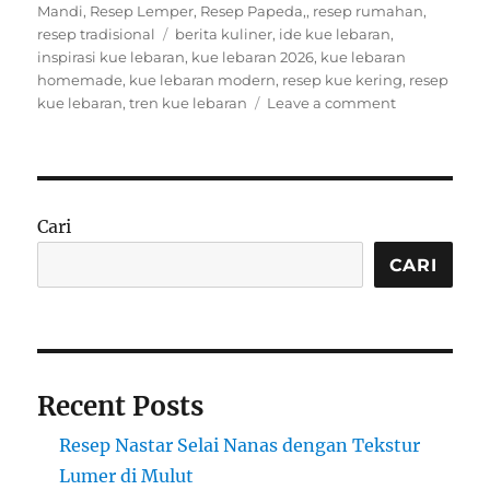
Mandi
,
Resep Lemper
,
Resep Papeda,
,
resep rumahan
,
Tags
resep tradisional
berita kuliner
,
ide kue lebaran
,
inspirasi kue lebaran
,
kue lebaran 2026
,
kue lebaran
homemade
,
kue lebaran modern
,
resep kue kering
,
resep
on
kue lebaran
,
tren kue lebaran
Leave a comment
Inspirasi
Resep
Kue
Lebaran
2026:
Cari
Perpaduan
Tradisi
CARI
Keluarga
dan
Sentuhan
Kekinian
Recent Posts
Resep Nastar Selai Nanas dengan Tekstur
Lumer di Mulut