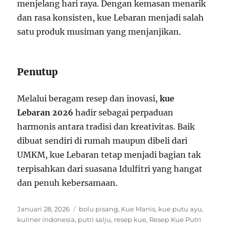
menjelang hari raya. Dengan kemasan menarik
dan rasa konsisten, kue Lebaran menjadi salah
satu produk musiman yang menjanjikan.
Penutup
Melalui beragam resep dan inovasi,
kue
Lebaran 2026
hadir sebagai perpaduan
harmonis antara tradisi dan kreativitas. Baik
dibuat sendiri di rumah maupun dibeli dari
UMKM, kue Lebaran tetap menjadi bagian tak
terpisahkan dari suasana Idulfitri yang hangat
dan penuh kebersamaan.
Posted
Categories
Januari 28, 2026
bolu pisang
,
Kue Manis
,
kue putu ayu
,
on
kuliner indonesia
,
putri salju
,
resep kue
,
Resep Kue Putri