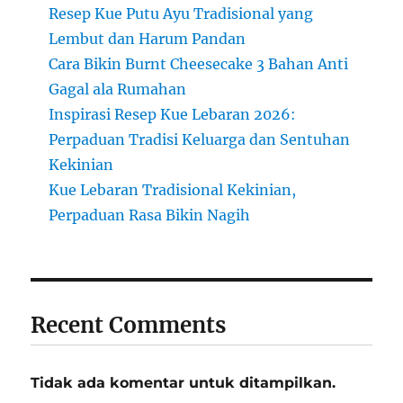
Resep Kue Putu Ayu Tradisional yang
Lembut dan Harum Pandan
Cara Bikin Burnt Cheesecake 3 Bahan Anti
Gagal ala Rumahan
Inspirasi Resep Kue Lebaran 2026:
Perpaduan Tradisi Keluarga dan Sentuhan
Kekinian
Kue Lebaran Tradisional Kekinian,
Perpaduan Rasa Bikin Nagih
Recent Comments
Tidak ada komentar untuk ditampilkan.