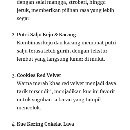
dengan selai mangga, stroberi, hingga
jeruk, memberikan pilihan rasa yang lebih
segar.
Putri Salju Keju & Kacang
Kombinasi keju dan kacang membuat putri
salju terasa lebih gurih, dengan tekstur
lembut yang langsung lumer di mulut.
Cookies Red Velvet
Warna merah khas red velvet menjadi daya
tarik tersendiri, menjadikan kue ini favorit
untuk suguhan Lebaran yang tampil
mencolok.
Kue Kering Cokelat Lava