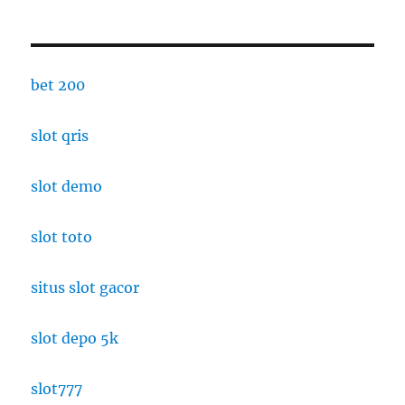
bet 200
slot qris
slot demo
slot toto
situs slot gacor
slot depo 5k
slot777