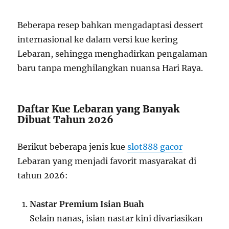
Beberapa resep bahkan mengadaptasi dessert
internasional ke dalam versi kue kering
Lebaran, sehingga menghadirkan pengalaman
baru tanpa menghilangkan nuansa Hari Raya.
Daftar Kue Lebaran yang Banyak
Dibuat Tahun 2026
Berikut beberapa jenis kue
slot888 gacor
Lebaran yang menjadi favorit masyarakat di
tahun 2026:
Nastar Premium Isian Buah
Selain nanas, isian nastar kini divariasikan