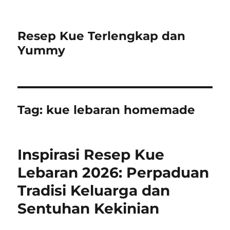
Resep Kue Terlengkap dan
Yummy
Tag:
kue lebaran homemade
Inspirasi Resep Kue
Lebaran 2026: Perpaduan
Tradisi Keluarga dan
Sentuhan Kekinian