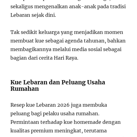
sekaligus mengenalkan anak-anak pada tradisi
Lebaran sejak dini.
Tak sedikit keluarga yang menjadikan momen
membuat kue sebagai agenda tahunan, bahkan
membagikannya melalui media sosial sebagai
bagian dari cerita Hari Raya.
Kue Lebaran dan Peluang Usaha
Rumahan
Resep kue Lebaran 2026 juga membuka
peluang bagi pelaku usaha rumahan.
Permintaan terhadap kue homemade dengan
kualitas premium meningkat, terutama