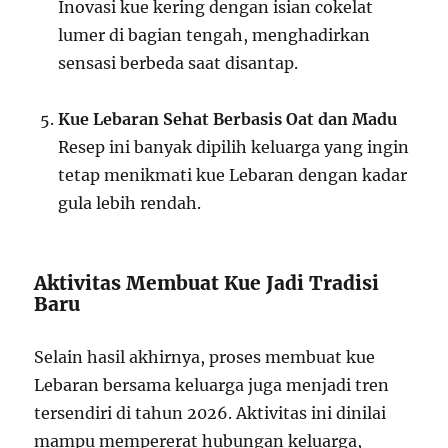
Inovasi kue kering dengan isian cokelat
lumer di bagian tengah, menghadirkan
sensasi berbeda saat disantap.
Kue Lebaran Sehat Berbasis Oat dan Madu
Resep ini banyak dipilih keluarga yang ingin
tetap menikmati kue Lebaran dengan kadar
gula lebih rendah.
Aktivitas Membuat Kue Jadi Tradisi
Baru
Selain hasil akhirnya, proses membuat kue
Lebaran bersama keluarga juga menjadi tren
tersendiri di tahun 2026. Aktivitas ini dinilai
mampu mempererat hubungan keluarga,