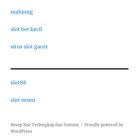
mahjong
slot bet kecil
situs slot gacor
slot88
slot resmi
Resep Kue Terlengkap dan Yummy
Proudly powered by
WordPress