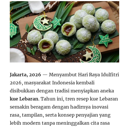
Jakarta, 2026
— Menyambut Hari Raya Idulfitri
2026, masyarakat Indonesia kembali
disibukkan dengan tradisi menyiapkan aneka
kue Lebaran
. Tahun ini, tren resep kue Lebaran
semakin beragam dengan hadirnya inovasi
rasa, tampilan, serta konsep penyajian yang
lebih modern tanpa meninggalkan cita rasa