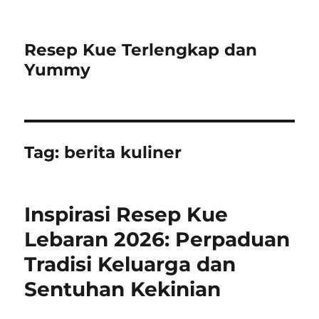
Resep Kue Terlengkap dan
Yummy
Tag:
berita kuliner
Inspirasi Resep Kue
Lebaran 2026: Perpaduan
Tradisi Keluarga dan
Sentuhan Kekinian