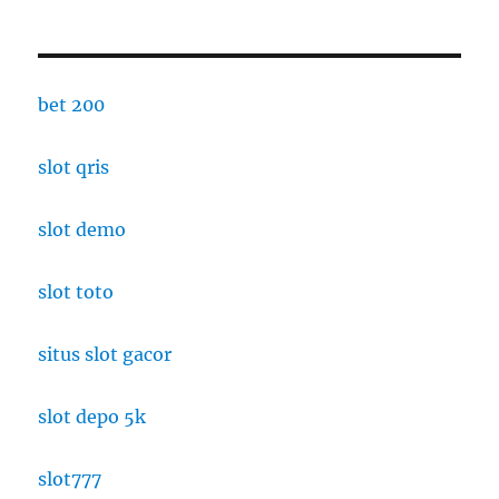
bet 200
slot qris
slot demo
slot toto
situs slot gacor
slot depo 5k
slot777