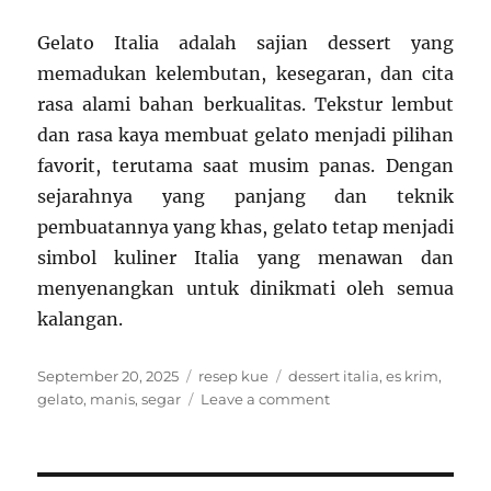
Gelato Italia adalah sajian dessert yang
memadukan kelembutan, kesegaran, dan cita
rasa alami bahan berkualitas. Tekstur lembut
dan rasa kaya membuat gelato menjadi pilihan
favorit, terutama saat musim panas. Dengan
sejarahnya yang panjang dan teknik
pembuatannya yang khas, gelato tetap menjadi
simbol kuliner Italia yang menawan dan
menyenangkan untuk dinikmati oleh semua
kalangan.
Posted
Categories
Tags
September 20, 2025
resep kue
dessert italia
,
es krim
,
on
on
gelato
,
manis
,
segar
Leave a comment
Resep
Gelato
Italia:
Lembut