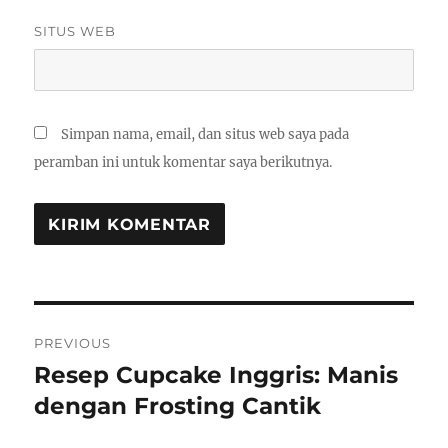
SITUS WEB
Simpan nama, email, dan situs web saya pada
peramban ini untuk komentar saya berikutnya.
Navigasi
PREVIOUS
pos
Resep Cupcake Inggris: Manis
Previous
post:
dengan Frosting Cantik