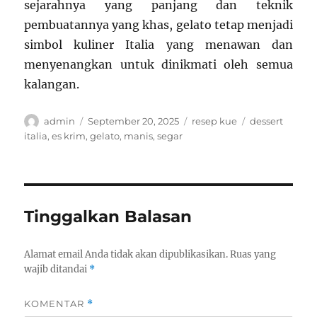
sejarahnya yang panjang dan teknik
pembuatannya yang khas, gelato tetap menjadi
simbol kuliner Italia yang menawan dan
menyenangkan untuk dinikmati oleh semua
kalangan.
Author
Posted
Categories
Tags
admin
September 20, 2025
resep kue
dessert
on
italia
,
es krim
,
gelato
,
manis
,
segar
Tinggalkan Balasan
Alamat email Anda tidak akan dipublikasikan.
Ruas yang
wajib ditandai
*
KOMENTAR
*