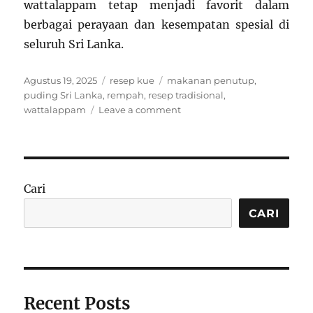
wattalappam tetap menjadi favorit dalam
berbagai perayaan dan kesempatan spesial di
seluruh Sri Lanka.
Posted
Categories
Tags
Agustus 19, 2025
resep kue
makanan penutup
,
on
puding Sri Lanka
,
rempah
,
resep tradisional
,
on
wattalappam
Leave a comment
Resep
Wattalappam,
Puding
Tradisional
Sri
Cari
Lanka
dengan
CARI
Rasa
Rempah
yang
Khas
Recent Posts