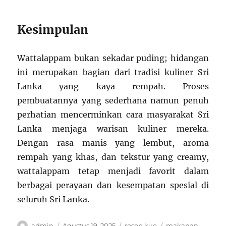
Kesimpulan
Wattalappam bukan sekadar puding; hidangan
ini merupakan bagian dari tradisi kuliner Sri
Lanka yang kaya rempah. Proses
pembuatannya yang sederhana namun penuh
perhatian mencerminkan cara masyarakat Sri
Lanka menjaga warisan kuliner mereka.
Dengan rasa manis yang lembut, aroma
rempah yang khas, dan tekstur yang creamy,
wattalappam tetap menjadi favorit dalam
berbagai perayaan dan kesempatan spesial di
seluruh Sri Lanka.
Author
Posted
Categories
Tags
admin
Agustus 19, 2025
resep kue
makanan