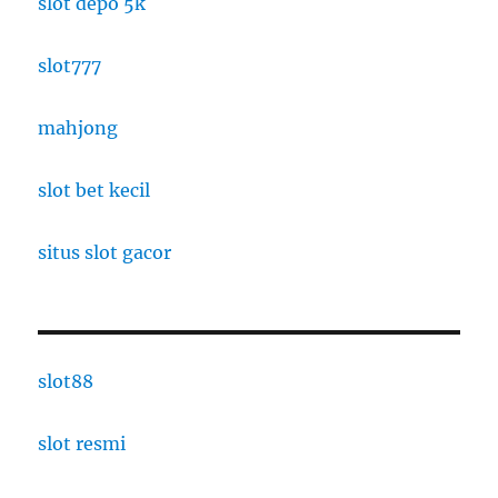
slot depo 5k
slot777
mahjong
slot bet kecil
situs slot gacor
slot88
slot resmi