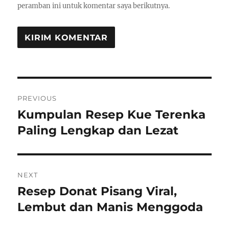
peramban ini untuk komentar saya berikutnya.
Navigasi
PREVIOUS
pos
Kumpulan Resep Kue Terenka
Previous
post:
Paling Lengkap dan Lezat
NEXT
Resep Donat Pisang Viral,
Next
post:
Lembut dan Manis Menggoda