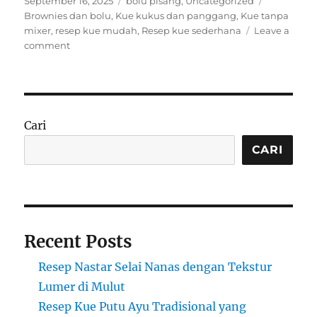
September 16, 2025
bolu pisang
,
Uncategorized
on
Brownies dan bolu
,
Kue kukus dan panggang
,
Kue tanpa
mixer
,
resep kue mudah
,
Resep kue sederhana
Leave a
on
comment
Resep
Kue
Tanpa
Mixer
yang
Cari
Mudah
dan
CARI
Lezat
Recent Posts
Resep Nastar Selai Nanas dengan Tekstur
Lumer di Mulut
Resep Kue Putu Ayu Tradisional yang