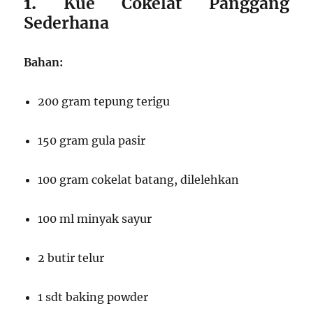
1.
Kue Cokelat Panggang
Sederhana
Bahan:
200 gram tepung terigu
150 gram gula pasir
100 gram cokelat batang, dilelehkan
100 ml minyak sayur
2 butir telur
1 sdt baking powder