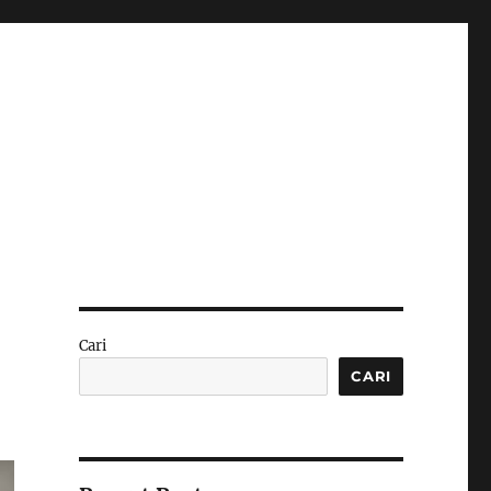
Cari
CARI