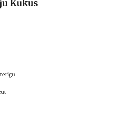
ju Kukus
terigu
rut