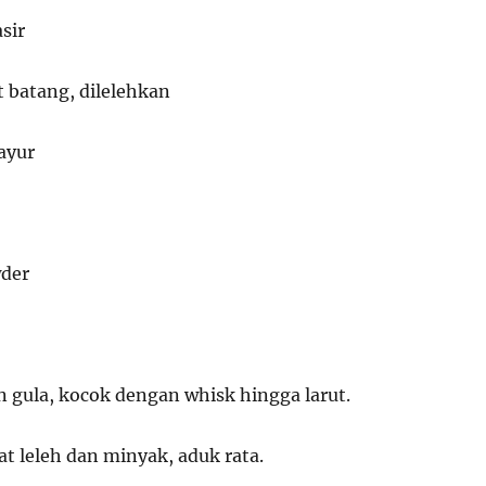
sir
t batang, dilelehkan
ayur
wder
n gula, kocok dengan whisk hingga larut.
t leleh dan minyak, aduk rata.