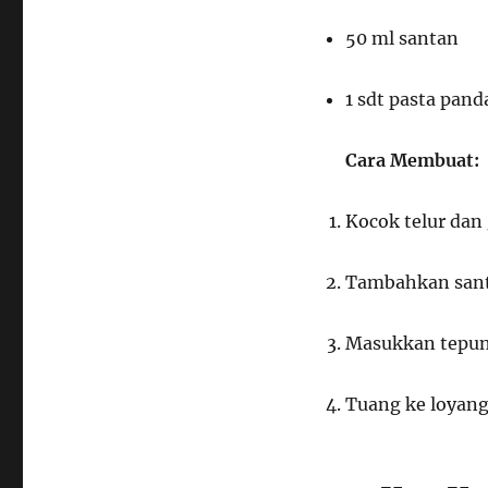
50 ml santan
1 sdt pasta pand
Cara Membuat:
Kocok telur dan
Tambahkan santa
Masukkan tepung
Tuang ke loyang