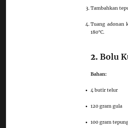
Tambahkan tepun
Tuang adonan k
180°C.
2.
Bolu K
Bahan:
4 butir telur
120 gram gula
100 gram tepung