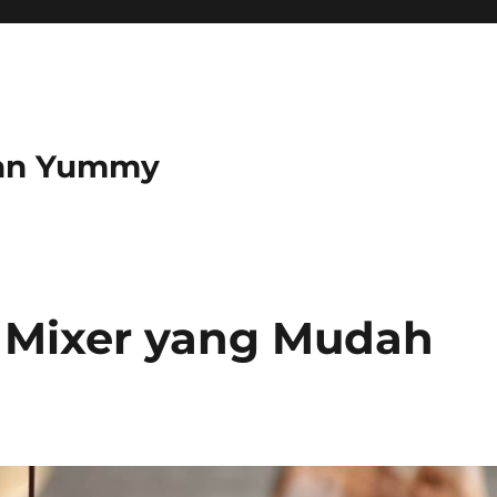
dan Yummy
 Mixer yang Mudah