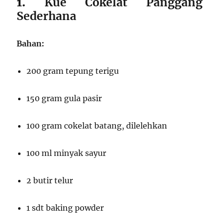
1.
Kue Cokelat Panggang
Sederhana
Bahan:
200 gram tepung terigu
150 gram gula pasir
100 gram cokelat batang, dilelehkan
100 ml minyak sayur
2 butir telur
1 sdt baking powder