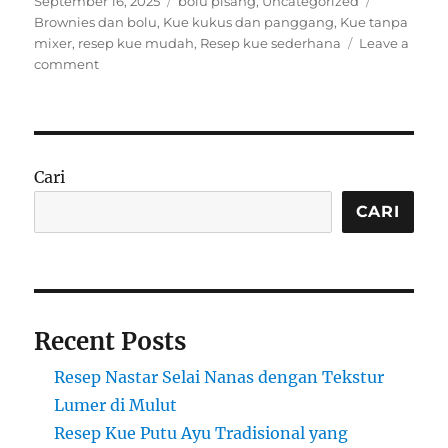
September 16, 2025
bolu pisang
,
Uncategorized
on
Brownies dan bolu
,
Kue kukus dan panggang
,
Kue tanpa
mixer
,
resep kue mudah
,
Resep kue sederhana
Leave a
on
comment
Resep
Kue
Tanpa
Mixer
yang
Cari
Mudah
dan
CARI
Lezat
Recent Posts
Resep Nastar Selai Nanas dengan Tekstur
Lumer di Mulut
Resep Kue Putu Ayu Tradisional yang