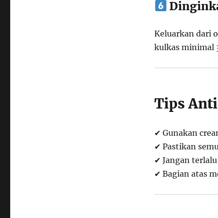
Dingink
Keluarkan dari o
kulkas minimal 
Tips Ant
✔ Gunakan cream
✔ Pastikan sem
✔ Jangan terlal
✔ Bagian atas me