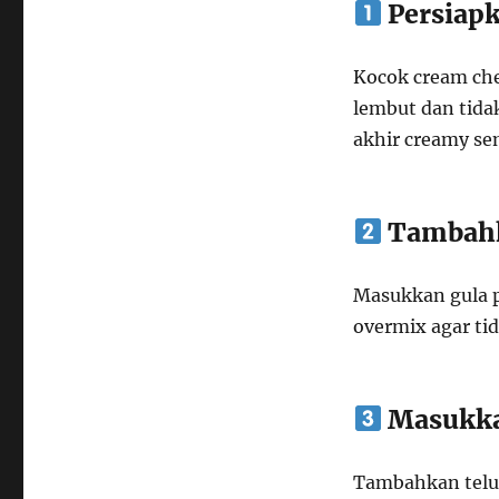
Persiap
Kocok cream ch
lembut dan tidak
akhir creamy se
Tambahk
Masukkan gula p
overmix agar ti
Masukka
Tambahkan telur