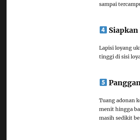
sampai tercampu
Siapkan
Lapisi loyang u
tinggi di sisi l
Pangga
Tuang adonan ke
menit hingga ba
masih sedikit b