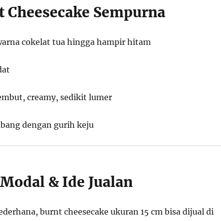
nt Cheesecake Sempurna
warna cokelat tua hingga hampir hitam
dat
embut, creamy, sedikit lumer
bang dengan gurih keju
 Modal & Ide Jualan
derhana, burnt cheesecake ukuran 15 cm bisa dijual di