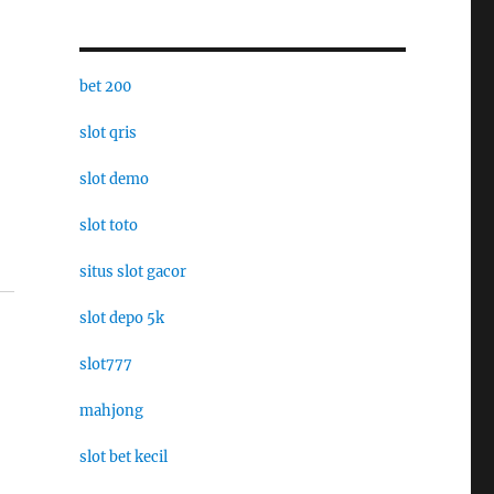
bet 200
slot qris
slot demo
slot toto
situs slot gacor
slot depo 5k
slot777
mahjong
slot bet kecil