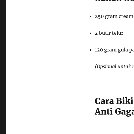
Cara
Bikin
Burnt
250 gram cream 
Cheesecake
3
2 butir telur
Bahan
Anti
Gagal
120 gram gula pa
ala
Rumahan
(Opsional untuk r
Cara Bik
Anti Gag