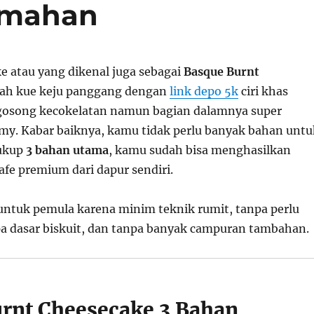
Rumahan
e atau yang dikenal juga sebagai
Basque Burnt
ah kue keju panggang dengan
link depo 5k
ciri khas
gosong kecokelatan namun bagian dalamnya super
my. Kabar baiknya, kamu tidak perlu banyak bahan untu
ukup
3 bahan utama
, kamu sudah bisa menghasilkan
afe premium dari dapur sendiri.
 untuk pemula karena minim teknik rumit, tanpa perlu
pa dasar biskuit, dan tanpa banyak campuran tambahan.
rnt Cheesecake 3 Bahan