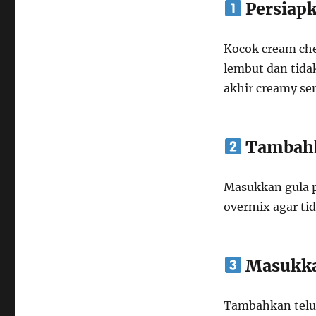
Persiap
Kocok cream ch
lembut dan tidak
akhir creamy se
Tambahk
Masukkan gula p
overmix agar ti
Masukka
Tambahkan telur