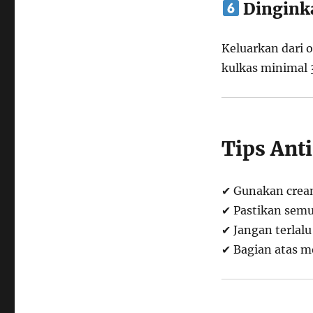
Dingink
Keluarkan dari o
kulkas minimal 
Tips Ant
✔ Gunakan cream
✔ Pastikan sem
✔ Jangan terlal
✔ Bagian atas me