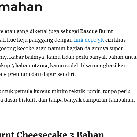
Rumahan
e atau yang dikenal juga sebagai
Basque Burnt
ah kue keju panggang dengan
link depo 5k
ciri khas
gosong kecokelatan namun bagian dalamnya super
my. Kabar baiknya, kamu tidak perlu banyak bahan untu
ukup
3 bahan utama
, kamu sudah bisa menghasilkan
afe premium dari dapur sendiri.
 untuk pemula karena minim teknik rumit, tanpa perlu
pa dasar biskuit, dan tanpa banyak campuran tambahan.
rnt Cheesecake 3 Bahan