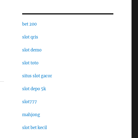
bet 200
slot qris
slot demo
slot toto
situs slot gacor
slot depo 5k
slot777
mahjong
slot bet kecil