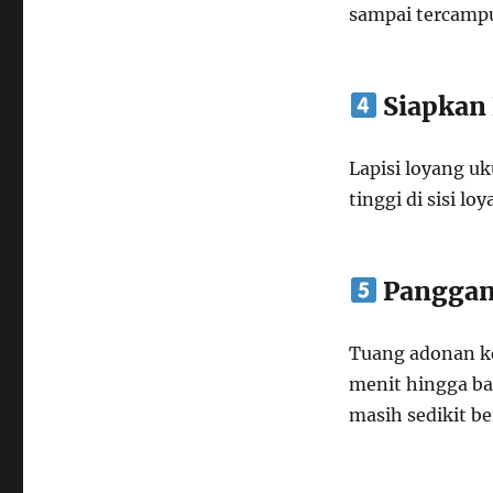
sampai tercampu
Siapkan
Lapisi loyang u
tinggi di sisi l
Pangga
Tuang adonan ke
menit hingga ba
masih sedikit b