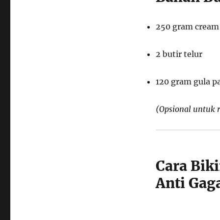
Cara
Bikin
Burnt
250 gram cream 
Cheesecake
3
2 butir telur
Bahan
Anti
Gagal
120 gram gula pa
ala
Rumahan
(Opsional untuk r
Cara Bik
Anti Gag