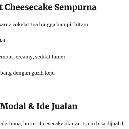
nt Cheesecake Sempurna
warna cokelat tua hingga hampir hitam
dat
embut, creamy, sedikit lumer
bang dengan gurih keju
 Modal & Ide Jualan
derhana, burnt cheesecake ukuran 15 cm bisa dijual di