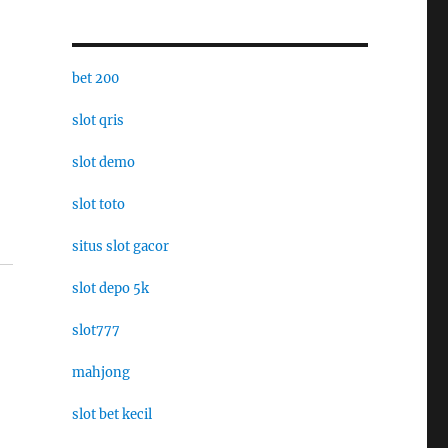
bet 200
slot qris
slot demo
slot toto
situs slot gacor
slot depo 5k
slot777
mahjong
slot bet kecil