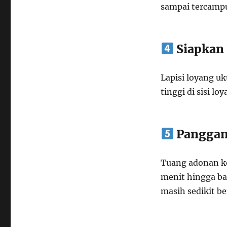
sampai tercampu
Siapkan
Lapisi loyang u
tinggi di sisi l
Pangga
Tuang adonan ke
menit hingga ba
masih sedikit b