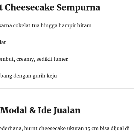
nt Cheesecake Sempurna
warna cokelat tua hingga hampir hitam
dat
embut, creamy, sedikit lumer
bang dengan gurih keju
 Modal & Ide Jualan
derhana, burnt cheesecake ukuran 15 cm bisa dijual di