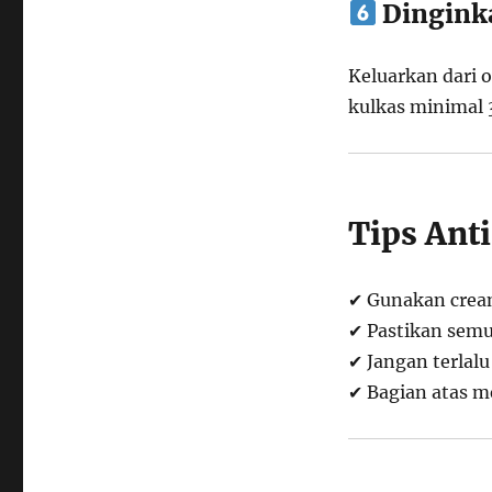
Dingink
Keluarkan dari o
kulkas minimal 
Tips Ant
✔ Gunakan cream
✔ Pastikan sem
✔ Jangan terlal
✔ Bagian atas me