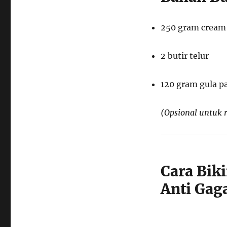
Cara
Bikin
Burnt
250 gram cream 
Cheesecake
3
2 butir telur
Bahan
Anti
Gagal
120 gram gula pa
ala
Rumahan
(Opsional untuk r
Cara Bik
Anti Gag