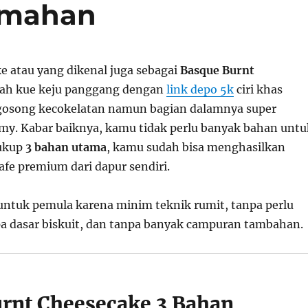
Rumahan
e atau yang dikenal juga sebagai
Basque Burnt
ah kue keju panggang dengan
link depo 5k
ciri khas
gosong kecokelatan namun bagian dalamnya super
my. Kabar baiknya, kamu tidak perlu banyak bahan untu
ukup
3 bahan utama
, kamu sudah bisa menghasilkan
afe premium dari dapur sendiri.
 untuk pemula karena minim teknik rumit, tanpa perlu
pa dasar biskuit, dan tanpa banyak campuran tambahan.
rnt Cheesecake 3 Bahan