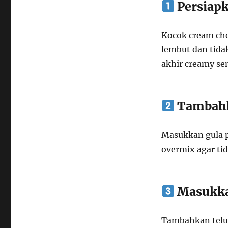
Persiap
Kocok cream ch
lembut dan tidak
akhir creamy se
Tambahk
Masukkan gula p
overmix agar ti
Masukka
Tambahkan telur