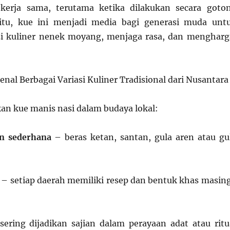
kerja sama, terutama ketika dilakukan secara goto
 itu, kue ini menjadi media bagi generasi muda unt
si kuliner nenek moyang, menjaga rasa, dan mengharg
nal Berbagai Variasi Kuliner Tradisional dari Nusantara
an kue manis nasi dalam budaya lokal:
n sederhana
– beras ketan, santan, gula aren atau gu
– setiap daerah memiliki resep dan bentuk khas masin
ering dijadikan sajian dalam perayaan adat atau ritu