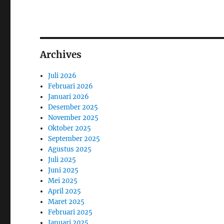
Archives
Juli 2026
Februari 2026
Januari 2026
Desember 2025
November 2025
Oktober 2025
September 2025
Agustus 2025
Juli 2025
Juni 2025
Mei 2025
April 2025
Maret 2025
Februari 2025
Januari 2025