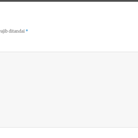
ajib ditandai
*