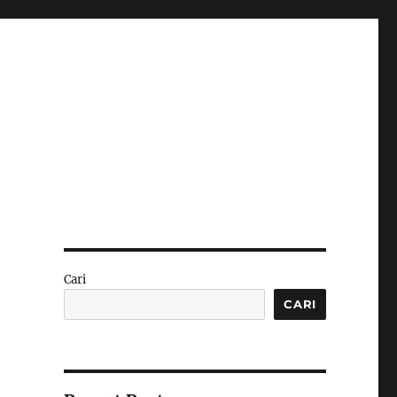
Cari
CARI