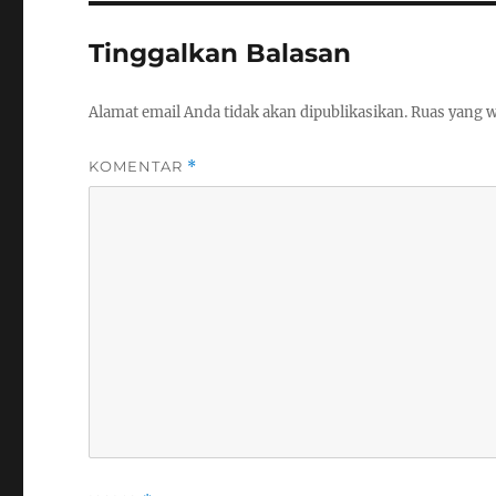
Tinggalkan Balasan
Alamat email Anda tidak akan dipublikasikan.
Ruas yang w
KOMENTAR
*