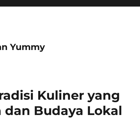
dan Yummy
radisi Kuliner yang
 dan Budaya Lokal