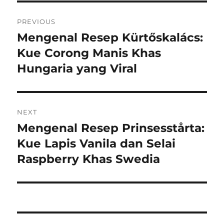
Navigasi
PREVIOUS
pos
Mengenal Resep Kürtőskalács:
Previous
post:
Kue Corong Manis Khas
Hungaria yang Viral
NEXT
Mengenal Resep Prinsesstårta:
Next
post:
Kue Lapis Vanila dan Selai
Raspberry Khas Swedia