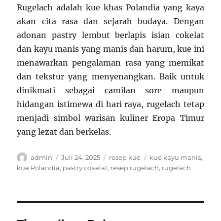
Rugelach adalah kue khas Polandia yang kaya
akan cita rasa dan sejarah budaya. Dengan
adonan pastry lembut berlapis isian cokelat
dan kayu manis yang manis dan harum, kue ini
menawarkan pengalaman rasa yang memikat
dan tekstur yang menyenangkan. Baik untuk
dinikmati sebagai camilan sore maupun
hidangan istimewa di hari raya, rugelach tetap
menjadi simbol warisan kuliner Eropa Timur
yang lezat dan berkelas.
Author
Posted
Categories
Tags
admin
Juli 24, 2025
resep kue
kue kayu manis
,
on
kue Polandia
,
pastry cokelat
,
resep rugelach
,
rugelach