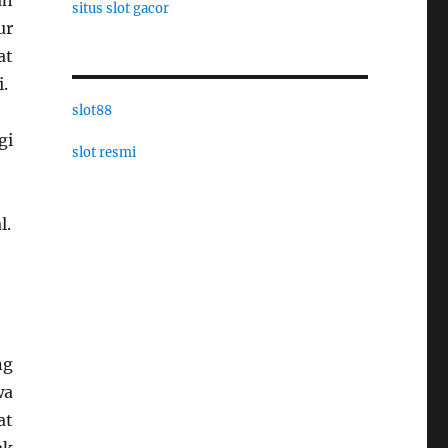
ah
situs slot gacor
ur
at
.
slot88
gi
slot resmi
l.
ng
wa
at