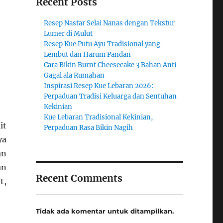
Recent Posts
Resep Nastar Selai Nanas dengan Tekstur
Lumer di Mulut
Resep Kue Putu Ayu Tradisional yang
Lembut dan Harum Pandan
Cara Bikin Burnt Cheesecake 3 Bahan Anti
Gagal ala Rumahan
Inspirasi Resep Kue Lebaran 2026:
Perpaduan Tradisi Keluarga dan Sentuhan
Kekinian
Kue Lebaran Tradisional Kekinian,
it
Perpaduan Rasa Bikin Nagih
ya
an
an
Recent Comments
t,
Tidak ada komentar untuk ditampilkan.