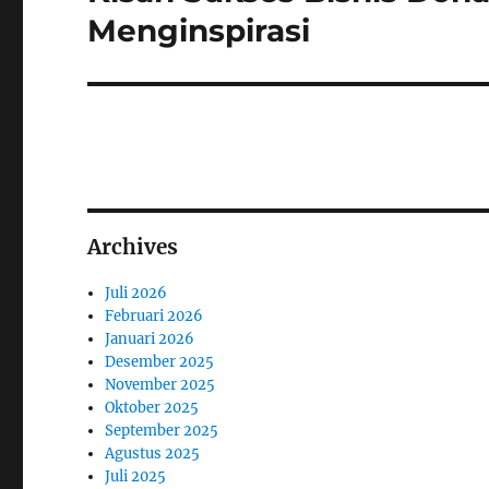
post:
Menginspirasi
Archives
Juli 2026
Februari 2026
Januari 2026
Desember 2025
November 2025
Oktober 2025
September 2025
Agustus 2025
Juli 2025