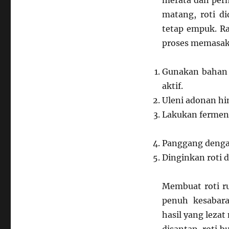
merata dan per
matang, roti di
tetap empuk. R
proses memasak 
Gunakan bahan b
aktif.
Uleni adonan hin
Lakukan fermen
Panggang denga
Dinginkan roti d
Membuat roti ru
penuh kesabara
hasil yang leza