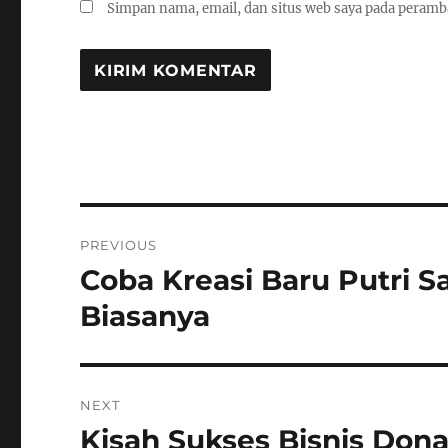
Simpan nama, email, dan situs web saya pada peramb
Navigasi
PREVIOUS
pos
Coba Kreasi Baru Putri S
Previous
post:
Biasanya
NEXT
Kisah Sukses Bisnis Do
Next