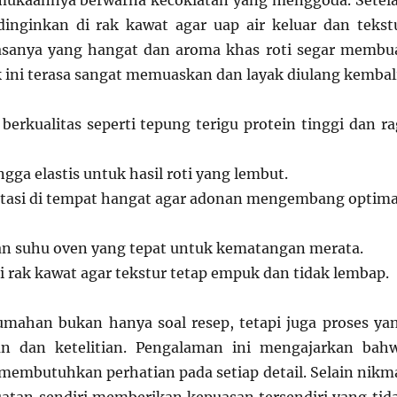
mukaannya berwarna kecoklatan yang menggoda. Setel
dinginkan di rak kawat agar uap air keluar dan tekst
asanya yang hangat dan aroma khas roti segar membu
ini terasa sangat memuaskan dan layak diulang kembali
erkualitas seperti tepung terigu protein tinggi dan ra
gga elastis untuk hasil roti yang lembut.
tasi di tempat hangat agar adonan mengembang optima
n suhu oven yang tepat untuk kematangan merata.
i rak kawat agar tekstur tetap empuk dan tidak lembap.
mahan bukan hanya soal resep, tetapi juga proses ya
n dan ketelitian. Pengalaman ini mengajarkan bah
t membutuhkan perhatian pada setiap detail. Selain nikm