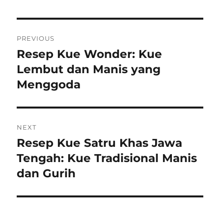
Navigasi
PREVIOUS
pos
Resep Kue Wonder: Kue
Previous
post:
Lembut dan Manis yang
Menggoda
NEXT
Resep Kue Satru Khas Jawa
Next
post:
Tengah: Kue Tradisional Manis
dan Gurih