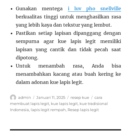
Gunakan mentega
i luv pho snellville
berkualitas tinggi untuk menghasilkan rasa
yang lebih kaya dan tekstur yang lembut.
Pastikan setiap lapisan dipanggang dengan
sempurna agar kue lapis legit memiliki
lapisan yang cantik dan tidak pecah saat
dipotong.
Untuk menambah rasa, Anda bisa
menambahkan kacang atau buah kering ke
dalam adonan kue lapis legit.
Author
Posted
Categories
Tags
admin
Januari 11, 2025
resep kue
cara
on
membuat lapis legit
,
kue lapis legit
,
kue tradisional
Indonesia
,
lapis legit rempah
,
Resep lapis legit