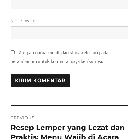
SITUS WEB
Simpan nama, email, dan situs web saya pada
peramban ini untuk komentar saya berikutnya.
Navigasi
PREVIOUS
pos
Resep Lemper yang Lezat dan
Previous
post:
Praktis: Menu Wajib di Acara