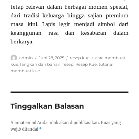
tetap relevan dalam berbagai momen spesial,
dari tradisi keluarga hingga sajian premium
masa kini. Lapis legit menjadi simbol dari
keanggunan rasa dan kesabaran dalam
berkarya.
Author
Posted
Categories
Tags
admin
Juni 28, 2025
resep kue
cara membuat
on
kue
,
langkah dan bahan
,
resep
,
Resep Kue
,
tutorial
membuat kue
Tinggalkan Balasan
Alamat email Anda tidak akan dipublikasikan.
Ruas yang
wajib ditandai
*