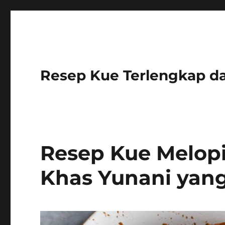
Resep Kue Terlengkap 
Resep Kue Melopi
Khas Yunani yan