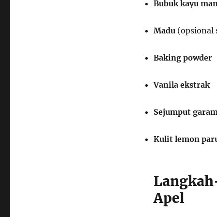
Bubuk kayu man
Madu
(opsional
Baking powder
Vanila ekstrak
Sejumput gara
Kulit lemon par
Langkah
Apel