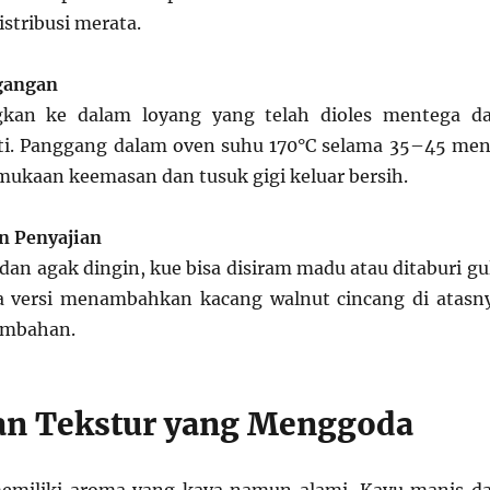
istribusi merata.
gangan
gkan ke dalam loyang yang telah dioles mentega d
roti. Panggang dalam oven suhu 170°C selama 35–45 men
mukaan keemasan dan tusuk gigi keluar bersih.
n Penyajian
dan agak dingin, kue bisa disiram madu atau ditaburi gu
a versi menambahkan kacang walnut cincang di atasn
ambahan.
an Tekstur yang Menggoda
memiliki aroma yang kaya namun alami. Kayu manis d