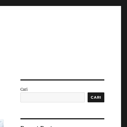
Cari
CARI