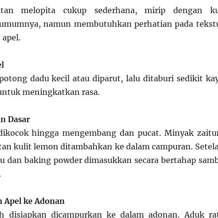
tan melopita cukup sederhana, mirip dengan k
 umumnya, namun membutuhkan perhatian pada tekst
apel.
l
potong dadu kecil atau diparut, lalu ditaburi sedikit ka
untuk meningkatkan rasa.
n Dasar
 dikocok hingga mengembang dan pucat. Minyak zaitu
utan kulit lemon ditambahkan ke dalam campuran. Setel
igu dan baking powder dimasukkan secara bertahap samb
.
 Apel ke Adonan
h disiapkan dicampurkan ke dalam adonan. Aduk ra