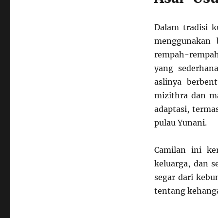
Dalam tradisi 
menggunakan b
rempah-rempah.
yang sederhan
aslinya berben
mizithra dan m
adaptasi, terma
pulau Yunani.
Camilan ini ke
keluarga, dan s
segar dari kebun
tentang kehanga