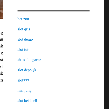
bet 200
slot qris
ng
ma
slot demo
ak
slot toto
ng
si
situs slot gacor
at
slot depo 5k
uk
un
slot777
mahjong
slot bet kecil