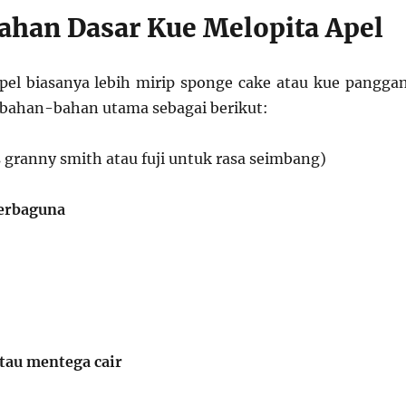
han Dasar Kue Melopita Apel
apel biasanya lebih mirip sponge cake atau kue pangga
bahan-bahan utama sebagai berikut:
s granny smith atau fuji untuk rasa seimbang)
serbaguna
tau mentega cair